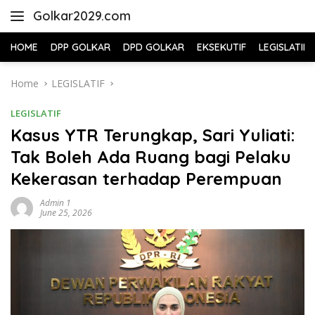
Skip
Golkar2029.com
to
content
HOME
DPP GOLKAR
DPD GOLKAR
EKSEKUTIF
LEGISLATIF
Home
LEGISLATIF
LEGISLATIF
Kasus YTR Terungkap, Sari Yuliati:
Tak Boleh Ada Ruang bagi Pelaku
Kekerasan terhadap Perempuan
Admin 1
June 25, 2026