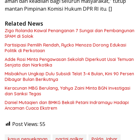
aman dan keadilan bagi seluruh masyarakat,” tutup
mantan Pimpinan Komisi Hukum DPR RI itu. []
Related News
Zigo Rolanda Kawal Penanganan 7 Sungai dan Pembangunan
SPAM di Solok
Partisipasi Pemilih Rendah, Rycko Menoza Dorong Edukasi
Politik di Perkotaan
Adde Rosi Minta Pengawasan Sekolah Diperkuat Usai Temuan
Senjata dan Narkotika
Misbakhun Ungkap Dulu Subsidi Telat 3-4 Bulan, Kini 90 Persen
Dibayar Bulan Berikutnya
Keracunan MBG Berulang, Yahya Zaini Minta BGN Investigasi
dan Sanksi Tegas
Daniel Mutaqien dan BMKG Bekali Petani Indramayu Hadapi
Ancaman Cuaca Ekstrem
Post Views:
55
kasus penyekapan
partai golkar
Polda Jabar