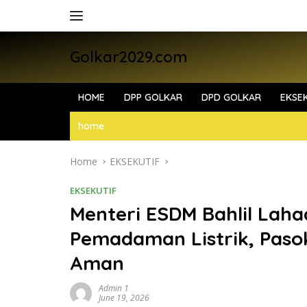
Skip
to
content
Golkar2029.com
HOME
DPP GOLKAR
DPD GOLKAR
EKSEK
home
Home
EKSEKUTIF
EKSEKUTIF
Menteri ESDM Bahlil Laha
Pemadaman Listrik, Paso
Aman
Admin 1
June 19, 2026