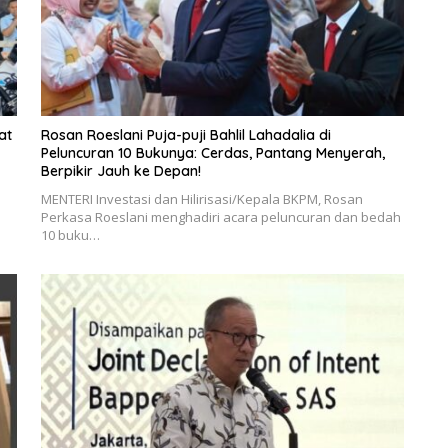
at
Rosan Roeslani Puja-puji Bahlil Lahadalia di
Peluncuran 10 Bukunya: Cerdas, Pantang Menyerah,
Berpikir Jauh ke Depan!
MENTERI Investasi dan Hilirisasi/Kepala BKPM, Rosan
Perkasa Roeslani menghadiri acara peluncuran dan bedah
10 buku…