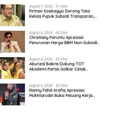
August 7, 2026
51 View
Firman Soebagyo Dorong Tata
Kelola Pupuk Subsidi Transparan,
PUD dan PPTS Tetap Diberdayakan
August 4, 2026
46 View
Christiany Paruntu Apresiasi
Penurunan Harga BBM Non-Subsidi,
Nilai Kebijakan ESDM Makin Adaptif
August 4, 2026
42 View
Aburizal Bakrie Dukung TOT
Akademi Partai Golkar Cetak
Instruktur Berkompetensi Tinggi
August 4, 2026
39 View
Ranny Fahd Arafiq Apresiasi
Mukhtarudin Buka Peluang Kerja
Skilled Worker Indonesia di Albania