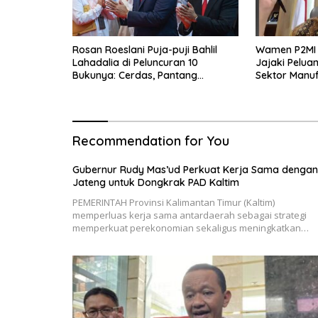
Rosan Roeslani Puja-puji Bahlil
Wamen P2MI C
Lahadalia di Peluncuran 10
Jajaki Pelua
Bukunya: Cerdas, Pantang
Sektor Manuf
Menyerah, Berpikir Jauh ke Depan!
Kesehatan Di
Recommendation for You
Gubernur Rudy Mas’ud Perkuat Kerja Sama dengan
Jateng untuk Dongkrak PAD Kaltim
PEMERINTAH Provinsi Kalimantan Timur (Kaltim)
memperluas kerja sama antardaerah sebagai strategi
memperkuat perekonomian sekaligus meningkatkan…