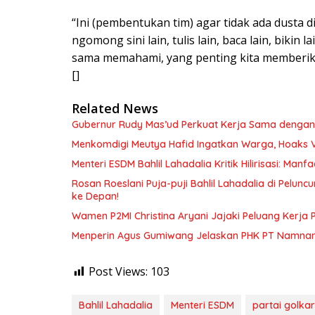
“Ini (pembentukan tim) agar tidak ada dusta d
ngomong sini lain, tulis lain, baca lain, bikin 
sama memahami, yang penting kita memberikan
[]
Related News
Gubernur Rudy Mas’ud Perkuat Kerja Sama dengan
Menkomdigi Meutya Hafid Ingatkan Warga, Hoaks 
Menteri ESDM Bahlil Lahadalia Kritik Hilirisasi: Ma
Rosan Roeslani Puja-puji Bahlil Lahadalia di Pelun
ke Depan!
Wamen P2MI Christina Aryani Jajaki Peluang Kerja 
Menperin Agus Gumiwang Jelaskan PHK PT Namnam, 
Post Views:
103
Bahlil Lahadalia
Menteri ESDM
partai golkar