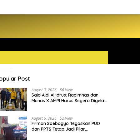
opular Post
August 3, 2026
56 View
Said Aldi Al Idrus: Rapimnas dan
Munas X AMPI Harus Segera Digelar
demi Konsolidasi Organisasi
August 6, 2026
52 View
Firman Soebagyo Tegaskan PUD
dan PPTS Tetap Jadi Pilar
Penyaluran Pupuk Bersubsidi