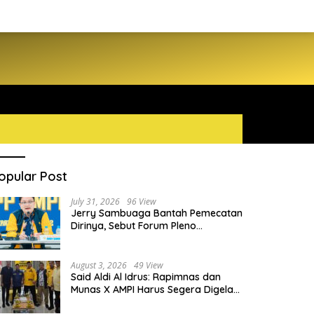
opular Post
July 31, 2026
96 View
Jerry Sambuaga Bantah Pemecatan
Dirinya, Sebut Forum Pleno
Diperluas AMPI Ilegal
August 3, 2026
49 View
Said Aldi Al Idrus: Rapimnas dan
Munas X AMPI Harus Segera Digelar
demi Konsolidasi Organisasi
nteri P2MI Mukhtarudin
Mendukbangga Wihaji: Tim