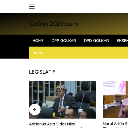
Skip
to
content
Golkar2029.com
HOME
DPP GOLKAR
DPD GOLKAR
EKSEK
home
LEGISLATIF
Nurul Arifin 
I dan BIN
Adrianus Asia Sidot Nilai