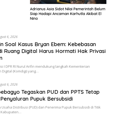
Adrianus Asia Sidot Nilai Pemerintah Belum
Siap Hadapi Ancaman Karhutla Akibat El
Nino
gust 6, 2026
fin Soal Kasus Bryan Ebem: Kebebasan
di Ruang Digital Harus Hormati Hak Privasi
n
 I DPR RI Nurul Arifin mendukung langkah Kementerian
 Digital (Komdigi) yang…
gust 6, 2026
oebagyo Tegaskan PUD dan PPTS Tetap
r Penyaluran Pupuk Bersubsidi
 Usaha Distribusi (PUD) dan Penerima Pupuk Bersubsidi di Titik
di Kabupaten…