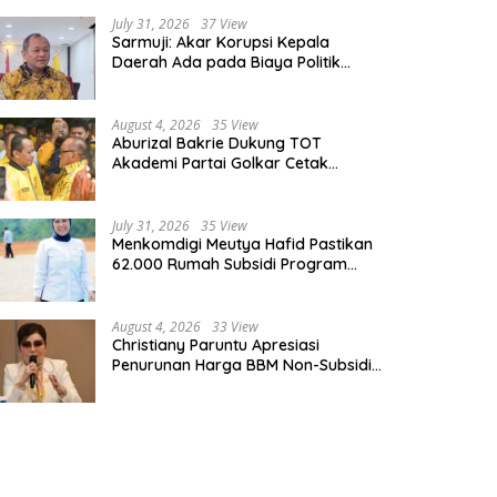
rgetkan SMK Go Global Cetak
Pendamping Keluarga Kini
0 Ribu Talenta Kerja ke Luar
Bertugas Distribusikan MBG un
July 31, 2026
37 View
Sarmuji: Akar Korupsi Kepala
geri
Ibu Hamil dan Balita
Daerah Ada pada Biaya Politik
Mahal, Bukan Sekadar Kurang
Pembinaan
August 4, 2026
35 View
Aburizal Bakrie Dukung TOT
Akademi Partai Golkar Cetak
Instruktur Berkompetensi Tinggi
July 31, 2026
35 View
Menkomdigi Meutya Hafid Pastikan
62.000 Rumah Subsidi Program
Prabowo Dilengkapi Akses Internet
August 4, 2026
33 View
Christiany Paruntu Apresiasi
Penurunan Harga BBM Non-Subsidi,
Nilai Kebijakan ESDM Makin Adaptif