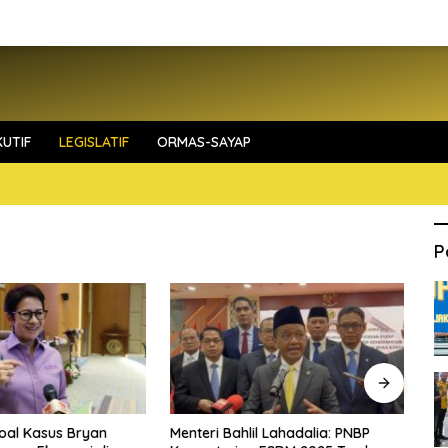
UTIF
LEGISLATIF
ORMAS-SAYAP
P
Soal Kasus Bryan
Menteri Bahlil Lahadalia: PNBP
Me