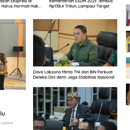
san Ekspresi di
Kementerian ESDM 2025 Tembus
Ta
l Harus Hormati Hak
Rp138,4 Triliun, Lampaui Target
50
g Lain
Ne
Dave Laksono Minta TNI dan BIN Perkuat
Deteksi Dini demi Jaga Stabilitas Nasional
lu
 sistem