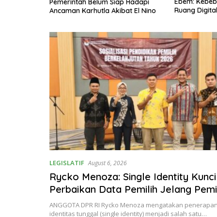
Ebem: Kebeba
emi Jaga
Pemerintah Belum Siap Hadapi
Ruang Digita
Ancaman Karhutla Akibat El Nino
Privasi Oran
LEGISLATIF
August 6, 2026
Rycko Menoza: Single Identity Kunci
Perbaikan Data Pemilih Jelang Pemi
ANGGOTA DPR RI Rycko Menoza mengatakan penerapan
identitas tunggal (single identity) menjadi salah satu…