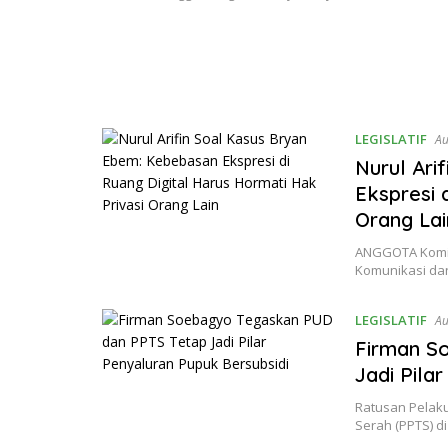
LEGISLATIF
Au
Nurul Ari
Ekspresi 
Orang Lai
ANGGOTA Komisi
Komunikasi dan
LEGISLATIF
Au
Firman S
Jadi Pila
Ratusan Pelaku
Serah (PPTS) 