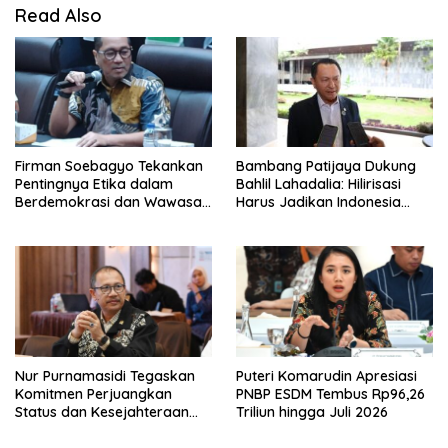
Read Also
Bambang Patijaya Dukung
Firman Soebagyo Tekankan
Bahlil Lahadalia: Hilirisasi
Pentingnya Etika dalam
Harus Jadikan Indonesia
Berdemokrasi dan Wawasan
Tuan di Negeri Sendiri
Kebangsaan
Nur Purnamasidi Tegaskan
Puteri Komarudin Apresiasi
Komitmen Perjuangkan
PNBP ESDM Tembus Rp96,26
Status dan Kesejahteraan
Triliun hingga Juli 2026
Guru Honorer