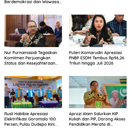
Berdemokrasi dan Wawasan
Kebangsaan
Nur Purnamasidi Tegaskan
Puteri Komarudin Apresiasi
Komitmen Perjuangkan
PNBP ESDM Tembus Rp96,26
Status dan Kesejahteraan
Triliun hingga Juli 2026
Guru Honorer
Rusli Habibie Apresiasi
Aprozi Alam Salurkan KIP
Elektrifikasi Gorontalo 100
Kuliah dan PIP, Dorong Akses
Persen, Pulau Dudepo Kini
Pendidikan Merata di
Terang
Lampung