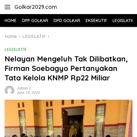
Skip
Golkar2029.com
to
content
HOME
DPP GOLKAR
DPD GOLKAR
EKSEKUTIF
LEGISLATIF
Home
LEGISLATIF
LEGISLATIF
Nelayan Mengeluh Tak Dilibatkan,
Firman Soebagyo Pertanyakan
Tata Kelola KNMP Rp22 Miliar
Admin 2
June 14, 2026