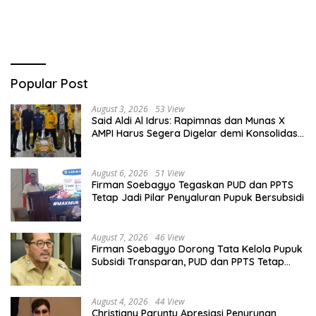
Belitung Kembali Bergerak
Digital
Popular Post
August 3, 2026
53 View
Said Aldi Al Idrus: Rapimnas dan Munas X
AMPI Harus Segera Digelar demi Konsolidasi
Organisasi
August 6, 2026
51 View
Firman Soebagyo Tegaskan PUD dan PPTS
Tetap Jadi Pilar Penyaluran Pupuk Bersubsidi
August 7, 2026
46 View
Firman Soebagyo Dorong Tata Kelola Pupuk
Subsidi Transparan, PUD dan PPTS Tetap
Diberdayakan
August 4, 2026
44 View
Christiany Paruntu Apresiasi Penurunan