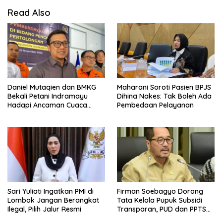
Read Also
Daniel Mutaqien dan BMKG
Maharani Soroti Pasien BPJS
Bekali Petani Indramayu
Dihina Nakes: Tak Boleh Ada
Hadapi Ancaman Cuaca
Pembedaan Pelayanan
Ekstrem
Sari Yuliati Ingatkan PMI di
Firman Soebagyo Dorong
Lombok Jangan Berangkat
Tata Kelola Pupuk Subsidi
Ilegal, Pilih Jalur Resmi
Transparan, PUD dan PPTS
Tetap Diberdayakan