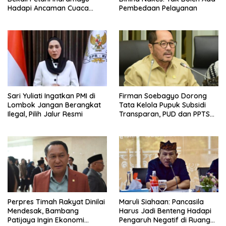
Hadapi Ancaman Cuaca
Pembedaan Pelayanan
Ekstrem
Sari Yuliati Ingatkan PMI di
Firman Soebagyo Dorong
Lombok Jangan Berangkat
Tata Kelola Pupuk Subsidi
Ilegal, Pilih Jalur Resmi
Transparan, PUD dan PPTS
Tetap Diberdayakan
Perpres Timah Rakyat Dinilai
Maruli Siahaan: Pancasila
Mendesak, Bambang
Harus Jadi Benteng Hadapi
Patijaya Ingin Ekonomi
Pengaruh Negatif di Ruang