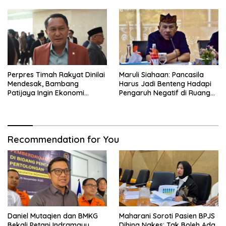
Perpres Timah Rakyat Dinilai
Maruli Siahaan: Pancasila
Mendesak, Bambang
Harus Jadi Benteng Hadapi
Patijaya Ingin Ekonomi
Pengaruh Negatif di Ruang
Belitung Kembali Bergerak
Digital
Recommendation for You
Daniel Mutaqien dan BMKG
Maharani Soroti Pasien BPJS
Bekali Petani Indramayu
Dihina Nakes: Tak Boleh Ada