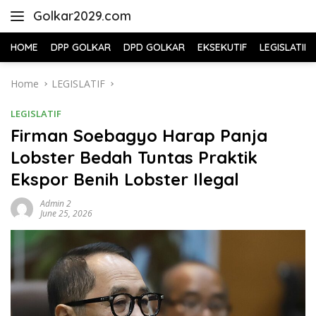
Skip
Golkar2029.com
to
content
HOME
DPP GOLKAR
DPD GOLKAR
EKSEKUTIF
LEGISLATIF
Home
LEGISLATIF
LEGISLATIF
Firman Soebagyo Harap Panja
Lobster Bedah Tuntas Praktik
Ekspor Benih Lobster Ilegal
Admin 2
June 25, 2026