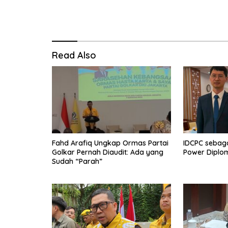
Read Also
Fahd Arafiq Ungkap Ormas Partai
IDCPC sebaga
Golkar Pernah Diaudit: Ada yang
Power Diplo
Sudah “Parah”