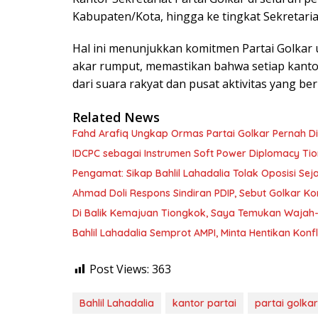
Kabupaten/Kota, hingga ke tingkat Sekretari
Hal ini menunjukkan komitmen Partai Golkar
akar rumput, memastikan bahwa setiap kantor 
dari suara rakyat dan pusat aktivitas yang be
Related News
Fahd Arafiq Ungkap Ormas Partai Golkar Pernah Di
IDCPC sebagai Instrumen Soft Power Diplomacy Ti
Pengamat: Sikap Bahlil Lahadalia Tolak Oposisi Seja
Ahmad Doli Respons Sindiran PDIP, Sebut Golkar Ko
Di Balik Kemajuan Tiongkok, Saya Temukan Waja
Bahlil Lahadalia Semprot AMPI, Minta Hentikan Konfl
Post Views:
363
Bahlil Lahadalia
kantor partai
partai golkar