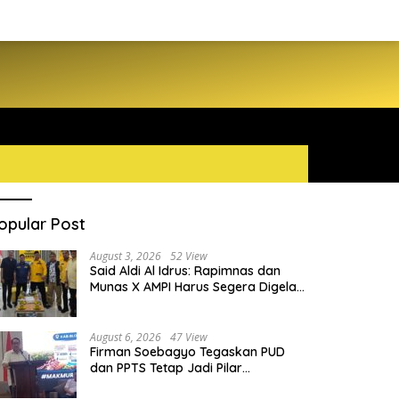
opular Post
August 3, 2026
52 View
Said Aldi Al Idrus: Rapimnas dan
Munas X AMPI Harus Segera Digelar
demi Konsolidasi Organisasi
August 6, 2026
47 View
Firman Soebagyo Tegaskan PUD
dan PPTS Tetap Jadi Pilar
Penyaluran Pupuk Bersubsidi