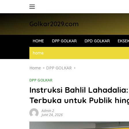
Skip
to
content
Golkar2029.com
HOME
DPP GOLKAR
DPD GOLKAR
EKSEK
home
Home
DPP GOLKAR
DPP GOLKAR
Instruksi Bahlil Lahadalia
Terbuka untuk Publik hi
Admin 2
June 24, 2026