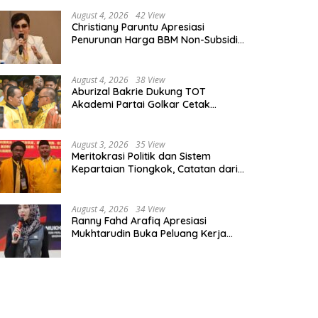
August 4, 2026
42 View
Christiany Paruntu Apresiasi
Penurunan Harga BBM Non-Subsidi,
Nilai Kebijakan ESDM Makin Adaptif
August 4, 2026
38 View
Aburizal Bakrie Dukung TOT
Akademi Partai Golkar Cetak
Instruktur Berkompetensi Tinggi
August 3, 2026
35 View
Meritokrasi Politik dan Sistem
Kepartaian Tiongkok, Catatan dari
Sekolah Partai Pusat PKT
August 4, 2026
34 View
Ranny Fahd Arafiq Apresiasi
Mukhtarudin Buka Peluang Kerja
Skilled Worker Indonesia di Albania