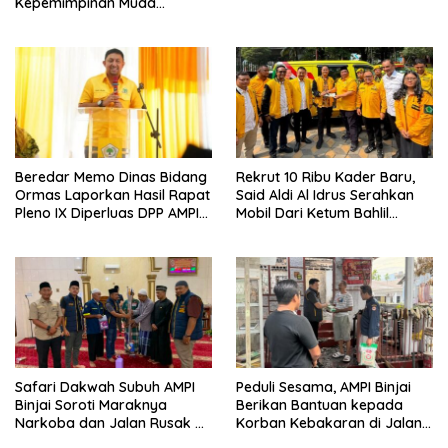
Kepemimpinan Muda
Visioner dan Berintegritas
Sesuai Tri Dharma Kosgoro
1957
Beredar Memo Dinas Bidang
Rekrut 10 Ribu Kader Baru,
Ormas Laporkan Hasil Rapat
Said Aldi Al Idrus Serahkan
Pleno IX Diperluas DPP AMPI
Mobil Dari Ketum Bahlil
ke Ketum Bahlil Lahadalia
Lahadalia Untuk Operasional
AMPG Jakarta
Safari Dakwah Subuh AMPI
Peduli Sesama, AMPI Binjai
Binjai Soroti Maraknya
Berikan Bantuan kepada
Narkoba dan Jalan Rusak di
Korban Kebakaran di Jalan
Binjai Selatan
Tuanku Imam Bonjol