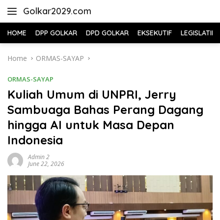
Skip
Golkar2029.com
to
content
HOME
DPP GOLKAR
DPD GOLKAR
EKSEKUTIF
LEGISLATIF
Home
ORMAS-SAYAP
ORMAS-SAYAP
Kuliah Umum di UNPRI, Jerry
Sambuaga Bahas Perang Dagang
hingga AI untuk Masa Depan
Indonesia
Admin 2
June 22, 2026