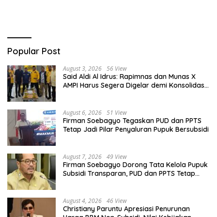
Popular Post
August 3, 2026
56 View
Said Aldi Al Idrus: Rapimnas dan Munas X
AMPI Harus Segera Digelar demi Konsolidasi
Organisasi
August 6, 2026
51 View
Firman Soebagyo Tegaskan PUD dan PPTS
Tetap Jadi Pilar Penyaluran Pupuk Bersubsidi
August 7, 2026
49 View
Firman Soebagyo Dorong Tata Kelola Pupuk
Subsidi Transparan, PUD dan PPTS Tetap
Diberdayakan
August 4, 2026
46 View
Christiany Paruntu Apresiasi Penurunan