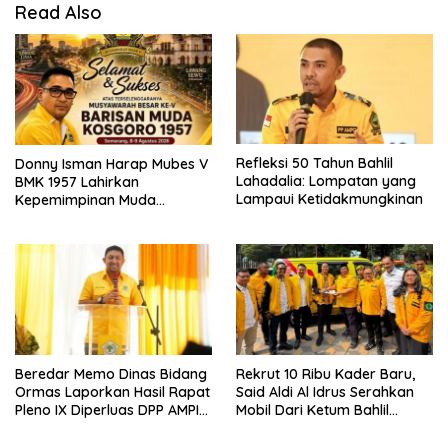
Read Also
Refleksi 50 Tahun Bahlil
Donny Isman Harap Mubes V
Lahadalia: Lompatan yang
BMK 1957 Lahirkan
Lampaui Ketidakmungkinan
Kepemimpinan Muda
Visioner dan Berintegritas
Sesuai Tri Dharma Kosgoro
1957
Beredar Memo Dinas Bidang
Rekrut 10 Ribu Kader Baru,
Ormas Laporkan Hasil Rapat
Said Aldi Al Idrus Serahkan
Pleno IX Diperluas DPP AMPI
Mobil Dari Ketum Bahlil
ke Ketum Bahlil Lahadalia
Lahadalia Untuk Operasional
AMPG Jakarta