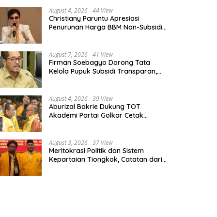
August 4, 2026
44 View
Christiany Paruntu Apresiasi
Penurunan Harga BBM Non-Subsidi,
Nilai Kebijakan ESDM Makin Adaptif
August 7, 2026
41 View
Firman Soebagyo Dorong Tata
Kelola Pupuk Subsidi Transparan,
PUD dan PPTS Tetap Diberdayakan
August 4, 2026
39 View
Aburizal Bakrie Dukung TOT
Akademi Partai Golkar Cetak
Instruktur Berkompetensi Tinggi
August 3, 2026
37 View
Meritokrasi Politik dan Sistem
Kepartaian Tiongkok, Catatan dari
Sekolah Partai Pusat PKT