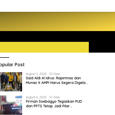
opular Post
August 3, 2026
53 View
Said Aldi Al Idrus: Rapimnas dan
Munas X AMPI Harus Segera Digelar
demi Konsolidasi Organisasi
August 6, 2026
51 View
Firman Soebagyo Tegaskan PUD
dan PPTS Tetap Jadi Pilar
Penyaluran Pupuk Bersubsidi