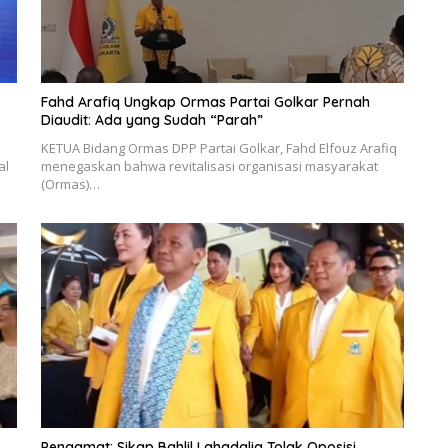
Fahd Arafiq Ungkap Ormas Partai Golkar Pernah
Diaudit: Ada yang Sudah “Parah”
KETUA Bidang Ormas DPP Partai Golkar, Fahd Elfouz Arafiq
al
menegaskan bahwa revitalisasi organisasi masyarakat
(Ormas)…
Pengamat: Sikap Bahlil Lahadalia Tolak Oposisi