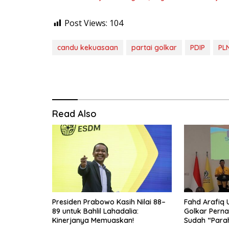
Post Views:
104
candu kekuasaan
partai golkar
PDIP
PL
Read Also
Presiden Prabowo Kasih Nilai 88–
Fahd Arafiq
89 untuk Bahlil Lahadalia:
Golkar Perna
Kinerjanya Memuaskan!
Sudah “Para