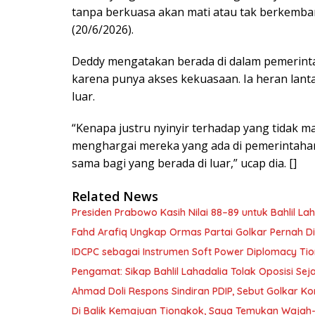
tanpa berkuasa akan mati atau tak berkemban
(20/6/2026).
Deddy mengatakan berada di dalam pemerint
karena punya akses kekuasaan. Ia heran lanta
luar.
“Kenapa justru nyinyir terhadap yang tida
menghargai mereka yang ada di pemerintahan
sama bagi yang berada di luar,” ucap dia. []
Related News
Presiden Prabowo Kasih Nilai 88–89 untuk Bahlil L
Fahd Arafiq Ungkap Ormas Partai Golkar Pernah Di
IDCPC sebagai Instrumen Soft Power Diplomacy Ti
Pengamat: Sikap Bahlil Lahadalia Tolak Oposisi Seja
Ahmad Doli Respons Sindiran PDIP, Sebut Golkar Ko
Di Balik Kemajuan Tiongkok, Saya Temukan Waja