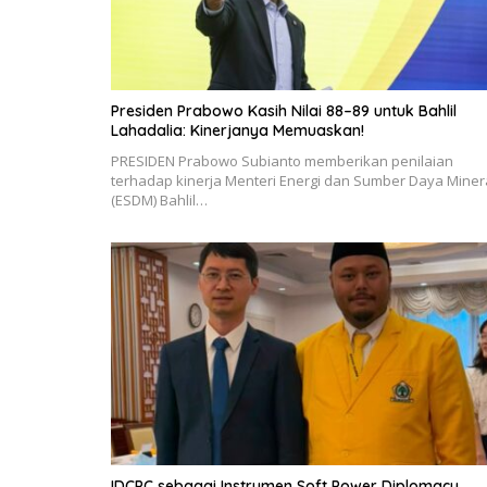
Presiden Prabowo Kasih Nilai 88–89 untuk Bahlil
Lahadalia: Kinerjanya Memuaskan!
PRESIDEN Prabowo Subianto memberikan penilaian
terhadap kinerja Menteri Energi dan Sumber Daya Miner
(ESDM) Bahlil…
IDCPC sebagai Instrumen Soft Power Diplomacy