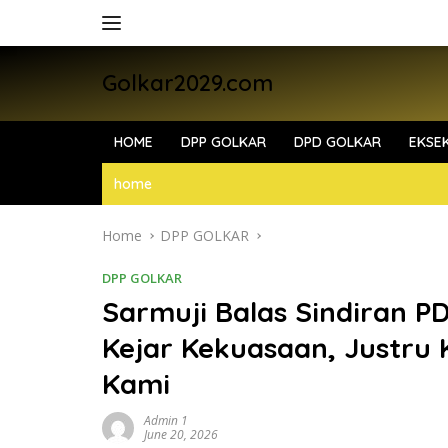
Skip
to
content
Golkar2029.com
HOME
DPP GOLKAR
DPD GOLKAR
EKSEK
home
Home
DPP GOLKAR
DPP GOLKAR
Sarmuji Balas Sindiran P
Kejar Kekuasaan, Justru
Kami
Admin 1
June 20, 2026