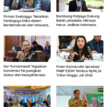
Bambang Patijaya Dukung
Firman Soebagyo Tekankan
Bahlil Lahadalia: Hilirisasi
Pentingnya Etika dalam
Harus Jadikan Indonesia
Berdemokrasi dan Wawasan
Tuan di Negeri Sendiri
Kebangsaan
Nur Purnamasidi Tegaskan
Puteri Komarudin Apresiasi
Komitmen Perjuangkan
PNBP ESDM Tembus Rp96,26
Status dan Kesejahteraan
Triliun hingga Juli 2026
Guru Honorer