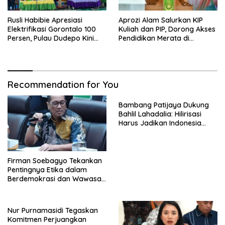
Rusli Habibie Apresiasi
Aprozi Alam Salurkan KIP
Elektrifikasi Gorontalo 100
Kuliah dan PIP, Dorong Akses
Persen, Pulau Dudepo Kini
Pendidikan Merata di
Terang
Lampung
Recommendation for You
Bambang Patijaya Dukung
Bahlil Lahadalia: Hilirisasi
Harus Jadikan Indonesia
Tuan di Negeri Sendiri
Firman Soebagyo Tekankan
Pentingnya Etika dalam
Berdemokrasi dan Wawasan
Kebangsaan
Nur Purnamasidi Tegaskan
Komitmen Perjuangkan