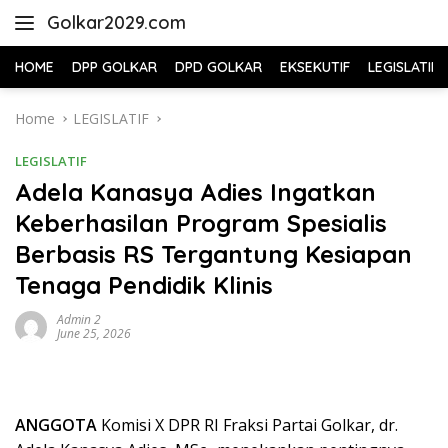
Skip
Golkar2029.com
to
content
HOME
DPP GOLKAR
DPD GOLKAR
EKSEKUTIF
LEGISLATIF
Home
LEGISLATIF
LEGISLATIF
Adela Kanasya Adies Ingatkan
Keberhasilan Program Spesialis
Berbasis RS Tergantung Kesiapan
Tenaga Pendidik Klinis
Admin 2
June 25, 2026
ANGGOTA
Komisi X DPR RI Fraksi Partai Golkar, dr.