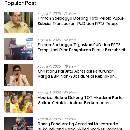
Popular Post
August 7, 2026
71 View
Firman Soebagyo Dorong Tata Kelola Pupuk
Subsidi Transparan, PUD dan PPTS Tetap
Diberdayakan
August 6, 2026
62 View
Firman Soebagyo Tegaskan PUD dan PPTS
Tetap Jadi Pilar Penyaluran Pupuk Bersubsidi
August 4, 2026
49 View
Christiany Paruntu Apresiasi Penurunan
Harga BBM Non-Subsidi, Nilai Kebijakan
ESDM Makin Adaptif
August 4, 2026
49 View
Aburizal Bakrie Dukung TOT Akademi Partai
Golkar Cetak Instruktur Berkompetensi
Tinggi
August 4, 2026
44 View
Ranny Fahd Arafiq Apresiasi Mukhtarudin
Buka Peluang Kerja Skilled Worker Indonesia