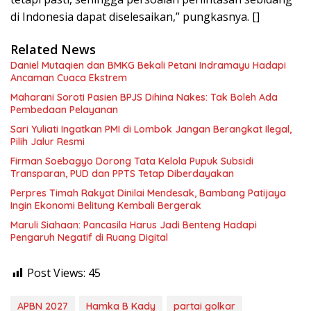
di Indonesia dapat diselesaikan,” pungkasnya. []
Related News
Daniel Mutaqien dan BMKG Bekali Petani Indramayu Hadapi
Ancaman Cuaca Ekstrem
Maharani Soroti Pasien BPJS Dihina Nakes: Tak Boleh Ada
Pembedaan Pelayanan
Sari Yuliati Ingatkan PMI di Lombok Jangan Berangkat Ilegal,
Pilih Jalur Resmi
Firman Soebagyo Dorong Tata Kelola Pupuk Subsidi
Transparan, PUD dan PPTS Tetap Diberdayakan
Perpres Timah Rakyat Dinilai Mendesak, Bambang Patijaya
Ingin Ekonomi Belitung Kembali Bergerak
Maruli Siahaan: Pancasila Harus Jadi Benteng Hadapi
Pengaruh Negatif di Ruang Digital
Post Views:
45
APBN 2027
Hamka B Kady
partai golkar