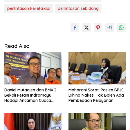
perlintasan kereta api
perlintasan sebidang
Read Also
Daniel Mutaqien dan BMKG
Maharani Soroti Pasien BPJS
Bekali Petani Indramayu
Dihina Nakes: Tak Boleh Ada
Hadapi Ancaman Cuaca
Pembedaan Pelayanan
Ekstrem