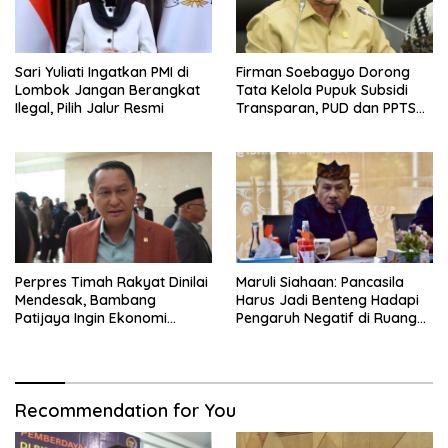
Sari Yuliati Ingatkan PMI di
Firman Soebagyo Dorong
Lombok Jangan Berangkat
Tata Kelola Pupuk Subsidi
Ilegal, Pilih Jalur Resmi
Transparan, PUD dan PPTS
Tetap Diberdayakan
Perpres Timah Rakyat Dinilai
Maruli Siahaan: Pancasila
Mendesak, Bambang
Harus Jadi Benteng Hadapi
Patijaya Ingin Ekonomi
Pengaruh Negatif di Ruang
Belitung Kembali Bergerak
Digital
Recommendation for You