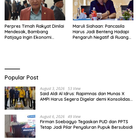
Perpres Timah Rakyat Dinilai
Maruli Siahaan: Pancasila
Mendesak, Bambang
Harus Jadi Benteng Hadapi
Patijaya Ingin Ekonomi
Pengaruh Negatif di Ruang
Belitung Kembali Bergerak
Digital
Popular Post
August 3, 2026
53 View
Said Aldi Al Idrus: Rapimnas dan Munas X
AMPI Harus Segera Digelar demi Konsolidasi
Organisasi
August 6, 2026
49 View
Firman Soebagyo Tegaskan PUD dan PPTS
Tetap Jadi Pilar Penyaluran Pupuk Bersubsidi