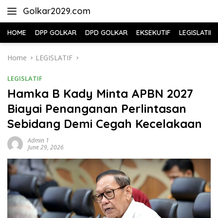
Skip
Golkar2029.com
to
content
HOME
DPP GOLKAR
DPD GOLKAR
EKSEKUTIF
LEGISLATIF
Home
LEGISLATIF
LEGISLATIF
Hamka B Kady Minta APBN 2027
Biayai Penanganan Perlintasan
Sebidang Demi Cegah Kecelakaan
Admin 1
June 29, 2026