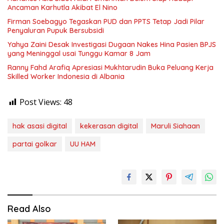
Ancaman Karhutla Akibat El Nino
Firman Soebagyo Tegaskan PUD dan PPTS Tetap Jadi Pilar
Penyaluran Pupuk Bersubsidi
Yahya Zaini Desak Investigasi Dugaan Nakes Hina Pasien BPJS
yang Meninggal usai Tunggu Kamar 8 Jam
Ranny Fahd Arafiq Apresiasi Mukhtarudin Buka Peluang Kerja
Skilled Worker Indonesia di Albania
Post Views:
48
hak asasi digital
kekerasan digital
Maruli Siahaan
partai golkar
UU HAM
Read Also