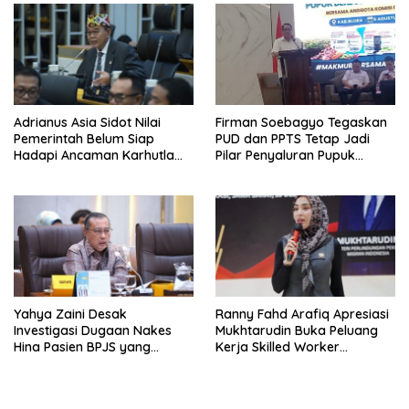
Adrianus Asia Sidot Nilai
Firman Soebagyo Tegaskan
Pemerintah Belum Siap
PUD dan PPTS Tetap Jadi
Hadapi Ancaman Karhutla
Pilar Penyaluran Pupuk
Akibat El Nino
Bersubsidi
Yahya Zaini Desak
Ranny Fahd Arafiq Apresiasi
Investigasi Dugaan Nakes
Mukhtarudin Buka Peluang
Hina Pasien BPJS yang
Kerja Skilled Worker
Meninggal usai Tunggu
Indonesia di Albania
Kamar 8 Jam