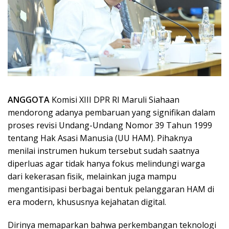
ANGGOTA
Komisi XIII DPR RI Maruli Siahaan
mendorong adanya pembaruan yang signifikan dalam
proses revisi Undang-Undang Nomor 39 Tahun 1999
tentang Hak Asasi Manusia (UU HAM). Pihaknya
menilai instrumen hukum tersebut sudah saatnya
diperluas agar tidak hanya fokus melindungi warga
dari kekerasan fisik, melainkan juga mampu
mengantisipasi berbagai bentuk pelanggaran HAM di
era modern, khususnya kejahatan digital.
Dirinya memaparkan bahwa perkembangan teknologi