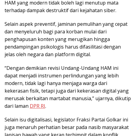
HAM yang modern tidak boleh lagi menutup mata
terhadap dampak destruktif dari kejahatan siber.
Selain aspek preventif, jaminan pemulihan yang cepat
dan menyeluruh bagi para korban mulai dari
penghapusan konten yang merugikan hingga
pendampingan psikologis harus difasilitasi dengan
jelas oleh negara dan platform digital.
“Dengan demikian revisi Undang-Undang HAM ini
dapat menjadi instrumen perlindungan yang lebih
modern, tidak lagi hanya menjaga warga dari
kekerasan fisik, tetapi juga dari kekerasan digital yang
merusak berkaitan martabat manusia,” ujarnya, dikutip
dari laman
DPR RI
.
Selain isu digitalisasi, legislator Fraksi Partai Golkar ini
juga menaruh perhatian besar pada nasib masyarakat
lapisan bawah yang kerap terhimpit dalam konflik