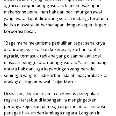
agraria maupun penggusuran. Ia mendesak agar
mekanisme pemulihan hak dan perlindungan awal
yang nyata dapat dirancang secara matang, terutama
ketika masyarakat berhadapan dengan kepentingan
korporasi besar.
“Bagaimana mekanisme pemulihan cepat sebaiknya
dirancang agar korban kekerasan, korban konflik
agraria, termasuk tadi apa yang disampaikan soal
masalah penggusuran-penggusuran. Ya ini memang
antara hak dan juga kepentingan yang berada,
sehingga yang terjadi korban adalah masyarakat kita,
apalagi di tingkat bawah,” ujar Maruli.
Di sisi lain, demi menjamin efektivitas penegakan
regulasi tersebut di lapangan, ia mengingatkan
perlunya kejelasan pembagian peran antar-instansi
penegak hukum dan lembaga negara. Langkah ini