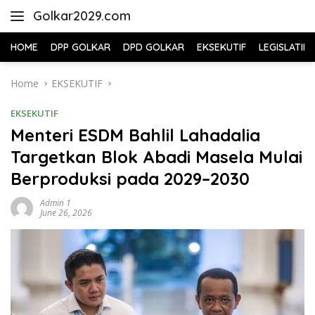
Skip
Golkar2029.com
to
content
HOME
DPP GOLKAR
DPD GOLKAR
EKSEKUTIF
LEGISLATIF
Home
EKSEKUTIF
EKSEKUTIF
Menteri ESDM Bahlil Lahadalia
Targetkan Blok Abadi Masela Mulai
Berproduksi pada 2029–2030
Admin 1
June 26, 2026