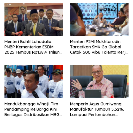
Menteri Bahlil Lahadalia:
Menteri P2MI Mukhtarudin
PNBP Kementerian ESDM
Targetkan SMK Go Global
2025 Tembus Rp138,4 Triliun,
Cetak 500 Ribu Talenta Kerja
Lampaui Target
ke Luar Negeri
Mendukbangga Wihaji: Tim
Menperin Agus Gumiwang:
Pendamping Keluarga Kini
Manufaktur Tumbuh 5,32%,
Bertugas Distribusikan MBG
Lampaui Pertumbuhan
untuk Ibu Hamil dan Balita
Ekonomi Nasional