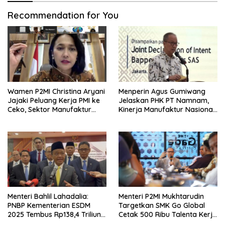
Recommendation for You
Wamen P2MI Christina Aryani
Menperin Agus Gumiwang
Jajaki Peluang Kerja PMI ke
Jelaskan PHK PT Namnam,
Ceko, Sektor Manufaktur
Kinerja Manufaktur Nasional
hingga Kesehatan Dibidik
Tetap Positif
Menteri Bahlil Lahadalia:
Menteri P2MI Mukhtarudin
PNBP Kementerian ESDM
Targetkan SMK Go Global
2025 Tembus Rp138,4 Triliun,
Cetak 500 Ribu Talenta Kerja
Lampaui Target
ke Luar Negeri