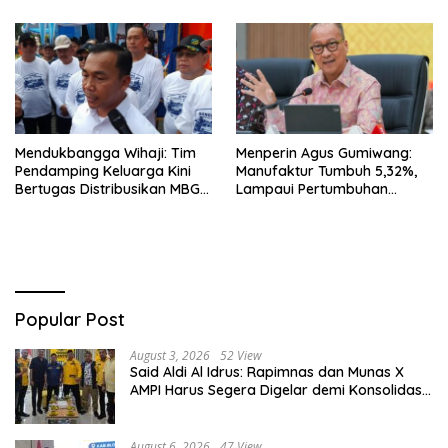
Mendukbangga Wihaji: Tim
Menperin Agus Gumiwang:
Pendamping Keluarga Kini
Manufaktur Tumbuh 5,32%,
Bertugas Distribusikan MBG
Lampaui Pertumbuhan
untuk Ibu Hamil dan Balita
Ekonomi Nasional
Popular Post
August 3, 2026
52 View
Said Aldi Al Idrus: Rapimnas dan Munas X
AMPI Harus Segera Digelar demi Konsolidasi
Organisasi
August 6, 2026
47 View