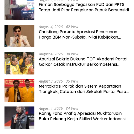
Firman Soebagyo Tegaskan PUD dan PPTS
Tetap Jadi Pilar Penyaluran Pupuk Bersubsidi
August 4, 2026
42 View
Christiany Paruntu Apresiasi Penurunan
Harga BBM Non-Subsidi, Nilai Kebijakan
ESDM Makin Adaptif
August 4, 2026
38 View
Aburizal Bakrie Dukung TOT Akademi Partai
Golkar Cetak Instruktur Berkompetensi
Tinggi
August 3, 2026
35 View
Meritokrasi Politik dan Sistem Kepartaian
Tiongkok, Catatan dari Sekolah Partai Pusat
PKT
August 4, 2026
34 View
Ranny Fahd Arafiq Apresiasi Mukhtarudin
Buka Peluang Kerja Skilled Worker Indonesia
di Albania