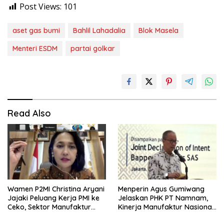
Post Views:
101
aset gas bumi
Bahlil Lahadalia
Blok Masela
Menteri ESDM
partai golkar
Read Also
Wamen P2MI Christina Aryani
Menperin Agus Gumiwang
Jajaki Peluang Kerja PMI ke
Jelaskan PHK PT Namnam,
Ceko, Sektor Manufaktur
Kinerja Manufaktur Nasional
hingga Kesehatan Dibidik
Tetap Positif