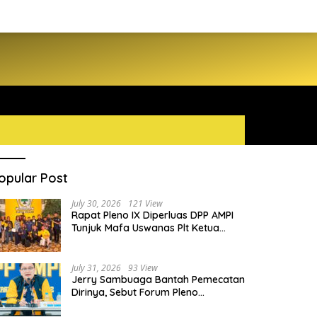
opular Post
July 30, 2026
121 View
Rapat Pleno IX Diperluas DPP AMPI
Tunjuk Mafa Uswanas Plt Ketua
Umum, Desak DPP Partai Golkar
Pecat Jerry Sambuaga
July 31, 2026
93 View
Jerry Sambuaga Bantah Pemecatan
Dirinya, Sebut Forum Pleno
Diperluas AMPI Ilegal