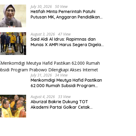
July 30, 2026
50 View
Hetifah Minta Pemerintah Patuhi
Putusan MK, Anggaran Pendidikan
Wajib Diprioritaskan untuk Sektor
Pendidikan
August 3, 2026
47 View
Said Aldi Al Idrus: Rapimnas dan
Munas X AMPI Harus Segera Digelar
demi Konsolidasi Organisasi
July 31, 2026
34 View
Menkomdigi Meutya Hafid Pastikan
62.000 Rumah Subsidi Program
Prabowo Dilengkapi Akses Internet
August 4, 2026
33 View
Aburizal Bakrie Dukung TOT
Akademi Partai Golkar Cetak
Instruktur Berkompetensi Tinggi