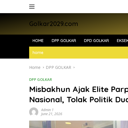
Skip
to
content
Golkar2029.com
HOME
DPP GOLKAR
DPD GOLKAR
EKSEK
home
Home
DPP GOLKAR
DPP GOLKAR
Misbakhun Ajak Elite Pa
Nasional, Tolak Politik Du
Admin 1
June 21, 2026