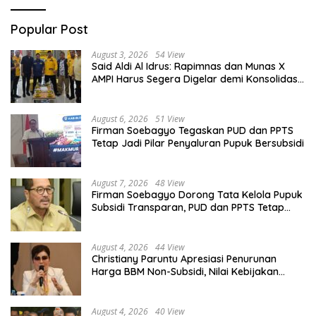
Popular Post
August 3, 2026
54 View
Said Aldi Al Idrus: Rapimnas dan Munas X
AMPI Harus Segera Digelar demi Konsolidasi
Organisasi
August 6, 2026
51 View
Firman Soebagyo Tegaskan PUD dan PPTS
Tetap Jadi Pilar Penyaluran Pupuk Bersubsidi
August 7, 2026
48 View
Firman Soebagyo Dorong Tata Kelola Pupuk
Subsidi Transparan, PUD dan PPTS Tetap
Diberdayakan
August 4, 2026
44 View
Christiany Paruntu Apresiasi Penurunan
Harga BBM Non-Subsidi, Nilai Kebijakan
ESDM Makin Adaptif
August 4, 2026
40 View