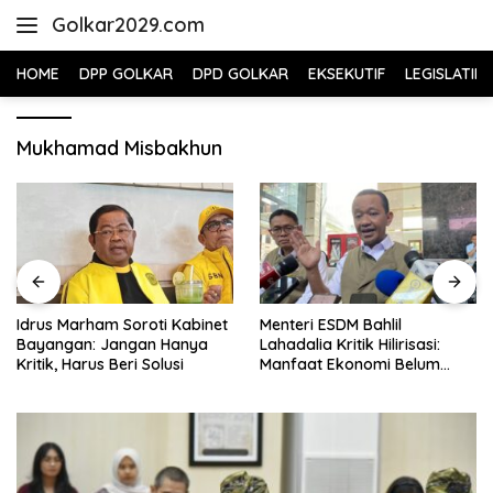
Skip
Golkar2029.com
to
content
HOME
DPP GOLKAR
DPD GOLKAR
EKSEKUTIF
LEGISLATIF
Mukhamad Misbakhun
Idrus Marham Soroti Kabinet
Menteri ESDM Bahlil
Bayangan: Jangan Hanya
Lahadalia Kritik Hilirisasi:
Kritik, Harus Beri Solusi
Manfaat Ekonomi Belum
Merata ke Daerah Penghasil