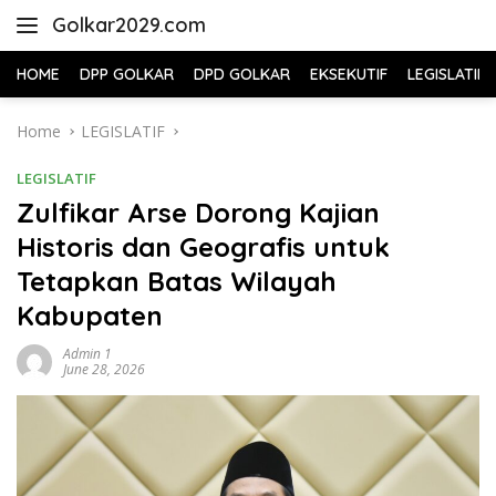
Skip
Golkar2029.com
to
content
HOME
DPP GOLKAR
DPD GOLKAR
EKSEKUTIF
LEGISLATIF
Home
LEGISLATIF
LEGISLATIF
Zulfikar Arse Dorong Kajian
Historis dan Geografis untuk
Tetapkan Batas Wilayah
Kabupaten
Admin 1
June 28, 2026