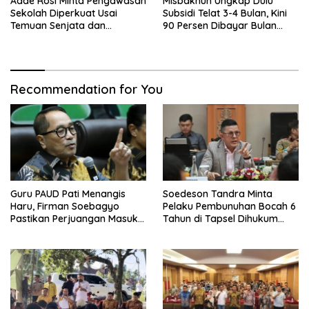
Adde Rosi Minta Pengawasan
Misbakhun Ungkap Dulu
Sekolah Diperkuat Usai
Subsidi Telat 3-4 Bulan, Kini
Temuan Senjata dan
90 Persen Dibayar Bulan
Narkotika
Berikutnya
Recommendation for You
Guru PAUD Pati Menangis
Soedeson Tandra Minta
Haru, Firman Soebagyo
Pelaku Pembunuhan Bocah 6
Pastikan Perjuangan Masuk
Tahun di Tapsel Dihukum
RUU Sisdiknas
Maksimal