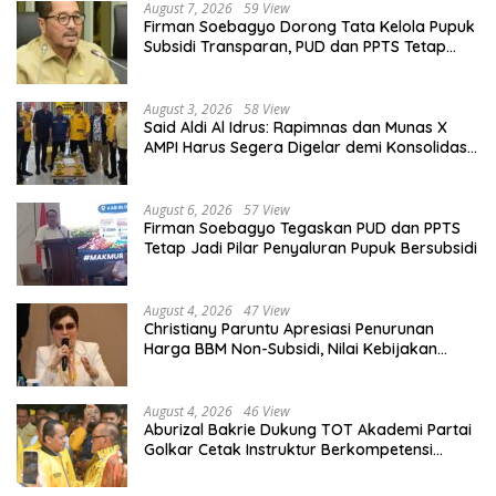
August 7, 2026
59 View
Firman Soebagyo Dorong Tata Kelola Pupuk
Subsidi Transparan, PUD dan PPTS Tetap
Diberdayakan
August 3, 2026
58 View
Said Aldi Al Idrus: Rapimnas dan Munas X
AMPI Harus Segera Digelar demi Konsolidasi
Organisasi
August 6, 2026
57 View
Firman Soebagyo Tegaskan PUD dan PPTS
Tetap Jadi Pilar Penyaluran Pupuk Bersubsidi
August 4, 2026
47 View
Christiany Paruntu Apresiasi Penurunan
Harga BBM Non-Subsidi, Nilai Kebijakan
ESDM Makin Adaptif
August 4, 2026
46 View
Aburizal Bakrie Dukung TOT Akademi Partai
Golkar Cetak Instruktur Berkompetensi
Tinggi