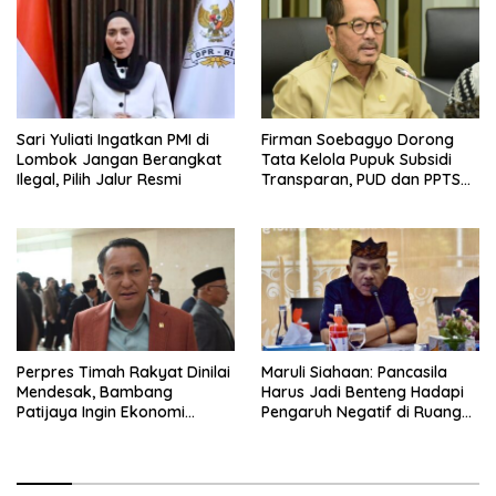
Sari Yuliati Ingatkan PMI di
Firman Soebagyo Dorong
Lombok Jangan Berangkat
Tata Kelola Pupuk Subsidi
Ilegal, Pilih Jalur Resmi
Transparan, PUD dan PPTS
Tetap Diberdayakan
Perpres Timah Rakyat Dinilai
Maruli Siahaan: Pancasila
Mendesak, Bambang
Harus Jadi Benteng Hadapi
Patijaya Ingin Ekonomi
Pengaruh Negatif di Ruang
Belitung Kembali Bergerak
Digital