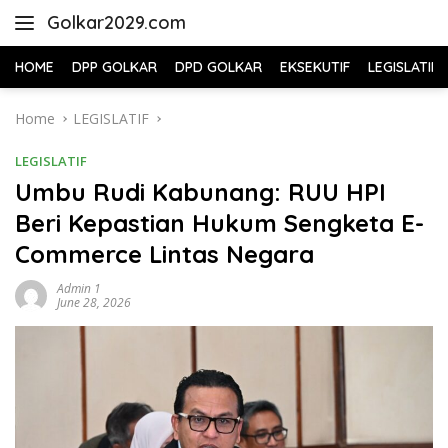
Skip
Golkar2029.com
to
content
HOME
DPP GOLKAR
DPD GOLKAR
EKSEKUTIF
LEGISLATIF
Home
LEGISLATIF
LEGISLATIF
Umbu Rudi Kabunang: RUU HPI
Beri Kepastian Hukum Sengketa E-
Commerce Lintas Negara
Admin 1
June 28, 2026