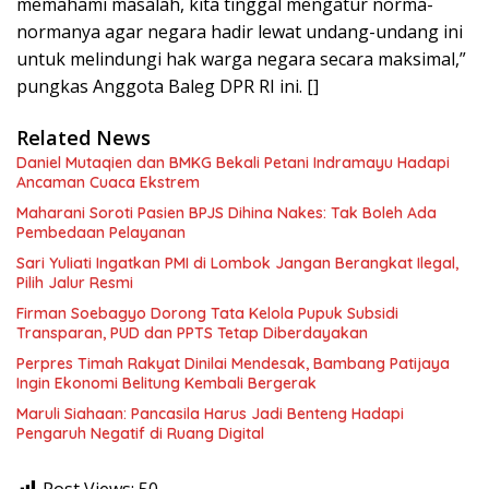
memahami masalah, kita tinggal mengatur norma-
normanya agar negara hadir lewat undang-undang ini
untuk melindungi hak warga negara secara maksimal,”
pungkas Anggota Baleg DPR RI ini. []
Related News
Daniel Mutaqien dan BMKG Bekali Petani Indramayu Hadapi
Ancaman Cuaca Ekstrem
Maharani Soroti Pasien BPJS Dihina Nakes: Tak Boleh Ada
Pembedaan Pelayanan
Sari Yuliati Ingatkan PMI di Lombok Jangan Berangkat Ilegal,
Pilih Jalur Resmi
Firman Soebagyo Dorong Tata Kelola Pupuk Subsidi
Transparan, PUD dan PPTS Tetap Diberdayakan
Perpres Timah Rakyat Dinilai Mendesak, Bambang Patijaya
Ingin Ekonomi Belitung Kembali Bergerak
Maruli Siahaan: Pancasila Harus Jadi Benteng Hadapi
Pengaruh Negatif di Ruang Digital
Post Views:
50