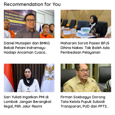
Recommendation for You
Daniel Mutaqien dan BMKG
Maharani Soroti Pasien BPJS
Bekali Petani Indramayu
Dihina Nakes: Tak Boleh Ada
Hadapi Ancaman Cuaca
Pembedaan Pelayanan
Ekstrem
Sari Yuliati Ingatkan PMI di
Firman Soebagyo Dorong
Lombok Jangan Berangkat
Tata Kelola Pupuk Subsidi
Ilegal, Pilih Jalur Resmi
Transparan, PUD dan PPTS
Tetap Diberdayakan