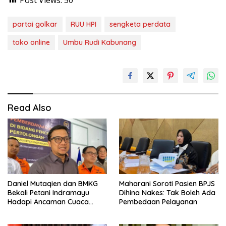
partai golkar
RUU HPI
sengketa perdata
toko online
Umbu Rudi Kabunang
Read Also
Daniel Mutaqien dan BMKG
Maharani Soroti Pasien BPJS
Bekali Petani Indramayu
Dihina Nakes: Tak Boleh Ada
Hadapi Ancaman Cuaca
Pembedaan Pelayanan
Ekstrem