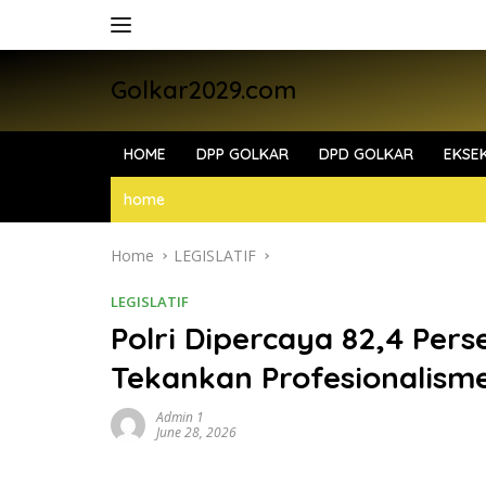
Skip
to
content
Golkar2029.com
HOME
DPP GOLKAR
DPD GOLKAR
EKSEK
home
Home
LEGISLATIF
LEGISLATIF
Polri Dipercaya 82,4 Perse
Tekankan Profesionalisme
Admin 1
June 28, 2026