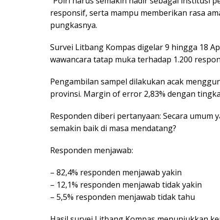
“Polri harus semakin hadir sebagai institusi 
responsif, serta mampu memberikan rasa aman
pungkasnya.
Survei Litbang Kompas digelar 9 hingga 18 Apr
wawancara tatap muka terhadap 1.200 respo
Pengambilan sampel dilakukan acak mengguna
provinsi. Margin of error 2,83% dengan tingk
Responden diberi pertanyaan: Secara umum yak
semakin baik di masa mendatang?
Responden menjawab:
– 82,4% responden menjawab yakin
– 12,1% responden menjawab tidak yakin
– 5,5% responden menjawab tidak tahu
Hasil survei Litbang Kompas menunjukkan kepe