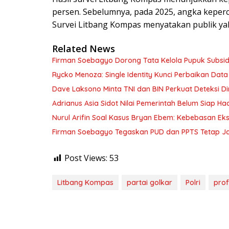
persen. Sebelumnya, pada 2025, angka keperca
Survei Litbang Kompas menyatakan publik yaki
Related News
Firman Soebagyo Dorong Tata Kelola Pupuk Subsid
Rycko Menoza: Single Identity Kunci Perbaikan Data
Dave Laksono Minta TNI dan BIN Perkuat Deteksi Din
Adrianus Asia Sidot Nilai Pemerintah Belum Siap Ha
Nurul Arifin Soal Kasus Bryan Ebem: Kebebasan Eksp
Firman Soebagyo Tegaskan PUD dan PPTS Tetap Jadi
Post Views:
53
Litbang Kompas
partai golkar
Polri
prof