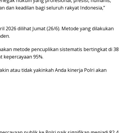
penegak hukum yang profesional, presisi, humanis,
 dan keadilan bagi seluruh rakyat Indonesia,”
il 2026 dilihat Jumat (26/6). Metode yang dilakukan
nden.
kan metode pencuplikan sistematis bertingkat di 38
at kepercayaan 95%.
in atau tidak yakinkah Anda kinerja Polri akan
rcayaan publik ke Polri naik signifikan menjadi 82,4