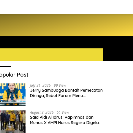
opular Post
July 31, 2026
99 View
Jerry Sambuaga Bantah Pemecatan
Dirinya, Sebut Forum Pleno
Diperluas AMPI Ilegal
August 3, 2026
51 View
Said Aldi Al Idrus: Rapimnas dan
Munas X AMPI Harus Segera Digelar
demi Konsolidasi Organisasi