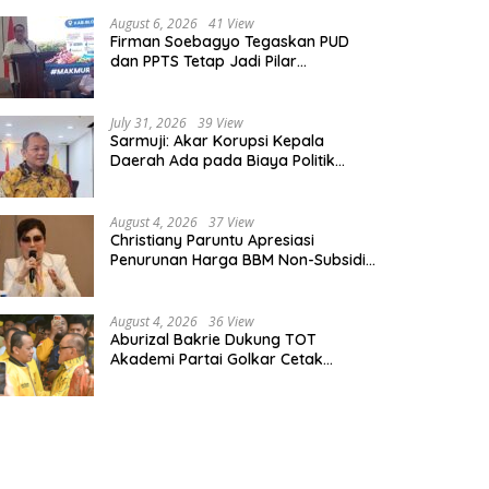
August 6, 2026
41 View
Firman Soebagyo Tegaskan PUD
dan PPTS Tetap Jadi Pilar
Penyaluran Pupuk Bersubsidi
July 31, 2026
39 View
Sarmuji: Akar Korupsi Kepala
Daerah Ada pada Biaya Politik
Mahal, Bukan Sekadar Kurang
Pembinaan
August 4, 2026
37 View
Christiany Paruntu Apresiasi
Penurunan Harga BBM Non-Subsidi,
Nilai Kebijakan ESDM Makin Adaptif
August 4, 2026
36 View
Aburizal Bakrie Dukung TOT
Akademi Partai Golkar Cetak
Instruktur Berkompetensi Tinggi