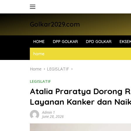
Skip
to
content
Golkar2029.com
HOME
DPP GOLKAR
DPD GOLKAR
EKSEK
home
Home
LEGISLATIF
LEGISLATIF
Atalia Praratya Dorong
Layanan Kanker dan Naik
Admin 1
June 28, 2026