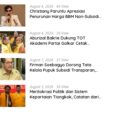
August 4, 2026
44 View
Christiany Paruntu Apresiasi
Penurunan Harga BBM Non-Subsidi,
Nilai Kebijakan ESDM Makin Adaptif
August 4, 2026
39 View
Aburizal Bakrie Dukung TOT
Akademi Partai Golkar Cetak
Instruktur Berkompetensi Tinggi
August 7, 2026
37 View
Firman Soebagyo Dorong Tata
Kelola Pupuk Subsidi Transparan,
PUD dan PPTS Tetap Diberdayakan
August 3, 2026
36 View
Meritokrasi Politik dan Sistem
Kepartaian Tiongkok, Catatan dari
Sekolah Partai Pusat PKT