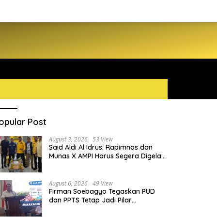
opular Post
August 3, 2026
53 View
Said Aldi Al Idrus: Rapimnas dan
Munas X AMPI Harus Segera Digelar
demi Konsolidasi Organisasi
August 6, 2026
49 View
Firman Soebagyo Tegaskan PUD
dan PPTS Tetap Jadi Pilar
Penyaluran Pupuk Bersubsidi