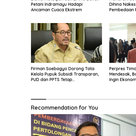
Petani Indramayu Hadapi
Dihina Nakes
Ancaman Cuaca Ekstrem
Pembedaan 
Firman Soebagyo Dorong Tata
Perpres Tima
Kelola Pupuk Subsidi Transparan,
Mendesak, B
PUD dan PPTS Tetap
Ingin Ekonom
Diberdayakan
Bergerak
Recommendation for You