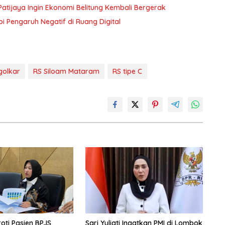
atijaya Ingin Ekonomi Belitung Kembali Bergerak
i Pengaruh Negatif di Ruang Digital
golkar
RS Siloam Mataram
RS tipe C
oti Pasien BPJS
Sari Yuliati Ingatkan PMI di Lombok