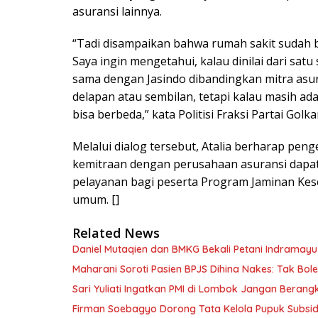
asuransi lainnya.
“Tadi disampaikan bahwa rumah sakit sudah 
Saya ingin mengetahui, kalau dinilai dari satu
sama dengan Jasindo dibandingkan mitra asur
delapan atau sembilan, tetapi kalau masih ad
bisa berbeda,” kata Politisi Fraksi Partai Golkar
Melalui dialog tersebut, Atalia berharap pe
kemitraan dengan perusahaan asuransi dapa
pelayanan bagi peserta Program Jaminan Ke
umum. []
Related News
Daniel Mutaqien dan BMKG Bekali Petani Indrama
Maharani Soroti Pasien BPJS Dihina Nakes: Tak B
Sari Yuliati Ingatkan PMI di Lombok Jangan Berangkat
Firman Soebagyo Dorong Tata Kelola Pupuk Subsid