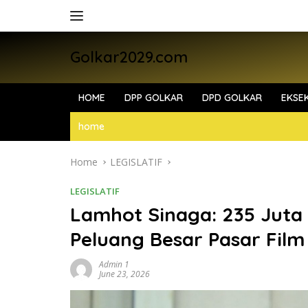
Skip
to
content
Golkar2029.com
HOME
DPP GOLKAR
DPD GOLKAR
EKSEK
home
Home
LEGISLATIF
LEGISLATIF
Lamhot Sinaga: 235 Juta
Peluang Besar Pasar Film
Admin 1
June 23, 2026