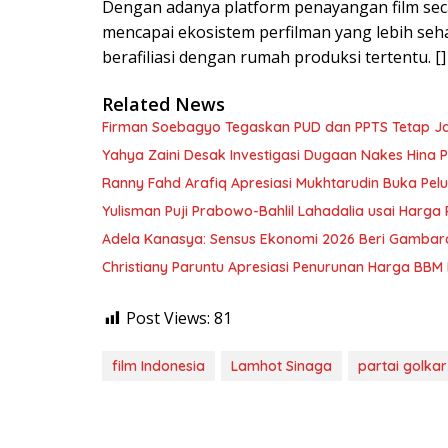
Dengan adanya platform penayangan film secar
mencapai ekosistem perfilman yang lebih seha
berafiliasi dengan rumah produksi tertentu. []
Related News
Firman Soebagyo Tegaskan PUD dan PPTS Tetap Jadi
Yahya Zaini Desak Investigasi Dugaan Nakes Hina
Ranny Fahd Arafiq Apresiasi Mukhtarudin Buka Pelua
Yulisman Puji Prabowo-Bahlil Lahadalia usai Harga
Adela Kanasya: Sensus Ekonomi 2026 Beri Gambara
Christiany Paruntu Apresiasi Penurunan Harga BBM 
Post Views:
81
film Indonesia
Lamhot Sinaga
partai golkar