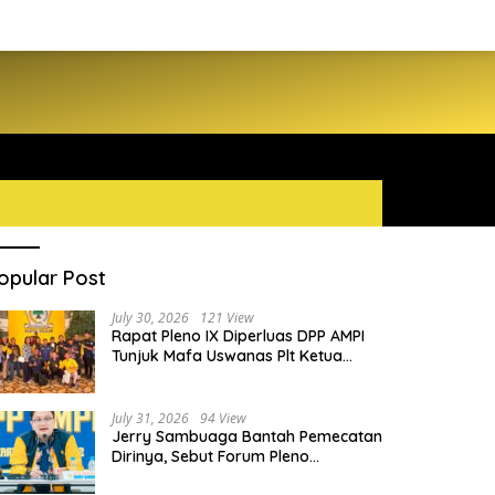
opular Post
July 30, 2026
121 View
Rapat Pleno IX Diperluas DPP AMPI
Tunjuk Mafa Uswanas Plt Ketua
Umum, Desak DPP Partai Golkar
Pecat Jerry Sambuaga
July 31, 2026
94 View
Jerry Sambuaga Bantah Pemecatan
Dirinya, Sebut Forum Pleno
Diperluas AMPI Ilegal