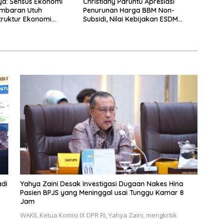
ya: Sensus Ekonomi
Christiany Paruntu Apresiasi
ambaran Utuh
Penurunan Harga BBM Non-
truktur Ekonomi
Subsidi, Nilai Kebijakan ESDM
Makin Adaptif
di
Yahya Zaini Desak Investigasi Dugaan Nakes Hina
Pasien BPJS yang Meninggal usai Tunggu Kamar 8
Jam
WAKIL Ketua Komisi IX DPR RI, Yahya Zaini, mengkritik