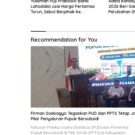
Yulisman Puji Prabowo-Bahlil
Adela Kanas
Lahadalia usai Harga Pertamax
2026 Beri G
Turun, Sebut Berpihak ke
Perubahan S
Masyarakat
Indonesia
Recommendation for You
Firman Soebagyo Tegaskan PUD dan PPTS Tetap Ja
Pilar Penyaluran Pupuk Bersubsidi
Ratusan Pelaku Usaha Distribusi (PUD) dan Penerima
Pupuk Bersubsidi di Titik Serah (PPTS) di Kabupaten…