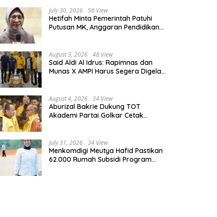
July 30, 2026
50 View
Hetifah Minta Pemerintah Patuhi
Putusan MK, Anggaran Pendidikan
Wajib Diprioritaskan untuk Sektor
Pendidikan
August 3, 2026
48 View
Said Aldi Al Idrus: Rapimnas dan
Munas X AMPI Harus Segera Digelar
demi Konsolidasi Organisasi
August 4, 2026
34 View
Aburizal Bakrie Dukung TOT
Akademi Partai Golkar Cetak
Instruktur Berkompetensi Tinggi
July 31, 2026
34 View
Menkomdigi Meutya Hafid Pastikan
62.000 Rumah Subsidi Program
Prabowo Dilengkapi Akses Internet