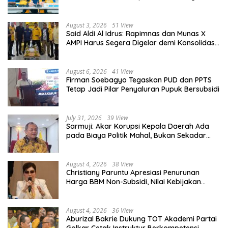
August 3, 2026
51 View
Said Aldi Al Idrus: Rapimnas dan Munas X
AMPI Harus Segera Digelar demi Konsolidasi
Organisasi
August 6, 2026
41 View
Firman Soebagyo Tegaskan PUD dan PPTS
Tetap Jadi Pilar Penyaluran Pupuk Bersubsidi
July 31, 2026
39 View
Sarmuji: Akar Korupsi Kepala Daerah Ada
pada Biaya Politik Mahal, Bukan Sekadar
Kurang Pembinaan
August 4, 2026
38 View
Christiany Paruntu Apresiasi Penurunan
Harga BBM Non-Subsidi, Nilai Kebijakan
ESDM Makin Adaptif
August 4, 2026
36 View
Aburizal Bakrie Dukung TOT Akademi Partai