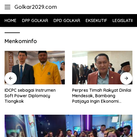
Skip
Golkar2029.com
to
content
HOME
DPP GOLKAR
DPD GOLKAR
EKSEKUTIF
LEGISLATIF
Menkominfo
IDCPC sebagai Instrumen
Perpres Timah Rakyat Dinilai
Soft Power Diplomacy
Mendesak, Bambang
Tiongkok
Patijaya Ingin Ekonomi
Belitung Kembali Bergerak