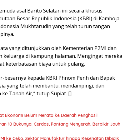
uda asal Barito Selatan ini secara khusus
utaan Besar Republik Indonesia (KBRI) di Kamboja
ndonesia Mukhtarudin yang telah turun tangan
pinya.
ata yang ditunjukkan oleh Kementerian P2MI dan
dan keluarga di kampung halaman. Mengingat mereka
t keterbatasan biaya untuk pulang.
ar-besarnya kepada KBRI Phnom Penh dan Bapak
sia yang telah membantu, mendampingi, dan
ke Tanah Air,” tutup Supiat. []
nfaat Ekonomi Belum Merata ke Daerah Penghasil
curan 10 Bukunya: Cerdas, Pantang Menyerah, Berpikir Jauh
PMI ke Ceko, Sektor Manufaktur hingga Kesehatan Dibidik