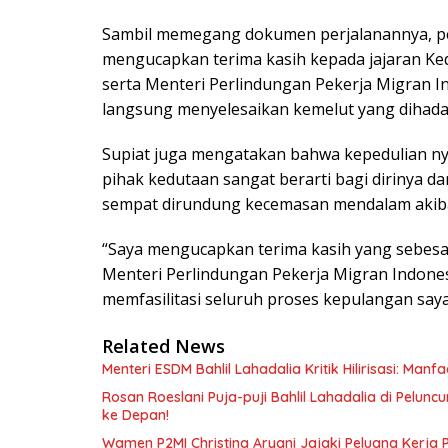
Sambil memegang dokumen perjalanannya, pem
mengucapkan terima kasih kepada jajaran Ked
serta Menteri Perlindungan Pekerja Migran I
langsung menyelesaikan kemelut yang dihada
Supiat juga mengatakan bahwa kepedulian ny
pihak kedutaan sangat berarti bagi dirinya 
sempat dirundung kecemasan mendalam akiba
“Saya mengucapkan terima kasih yang sebes
Menteri Perlindungan Pekerja Migran Indone
memfasilitasi seluruh proses kepulangan saya 
Related News
Menteri ESDM Bahlil Lahadalia Kritik Hilirisasi: Ma
Rosan Roeslani Puja-puji Bahlil Lahadalia di Pelun
ke Depan!
Wamen P2MI Christina Aryani Jajaki Peluang Kerja 