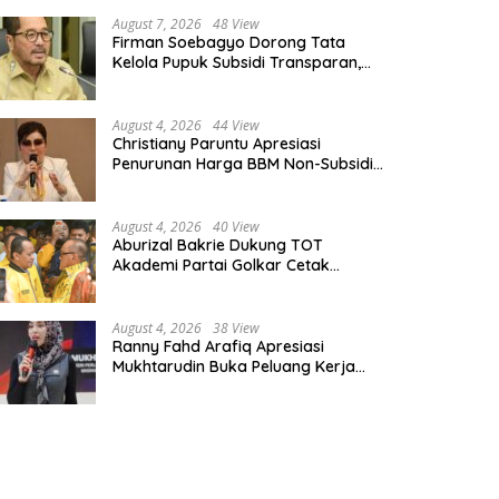
August 7, 2026
48 View
Firman Soebagyo Dorong Tata
Kelola Pupuk Subsidi Transparan,
PUD dan PPTS Tetap Diberdayakan
August 4, 2026
44 View
Christiany Paruntu Apresiasi
Penurunan Harga BBM Non-Subsidi,
Nilai Kebijakan ESDM Makin Adaptif
August 4, 2026
40 View
Aburizal Bakrie Dukung TOT
Akademi Partai Golkar Cetak
Instruktur Berkompetensi Tinggi
August 4, 2026
38 View
Ranny Fahd Arafiq Apresiasi
Mukhtarudin Buka Peluang Kerja
Skilled Worker Indonesia di Albania