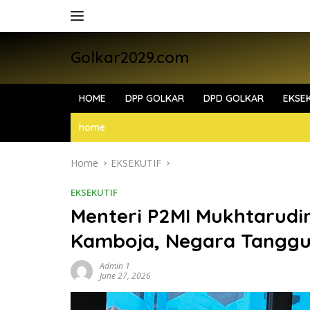
Skip
to
content
Golkar2029.com
HOME
DPP GOLKAR
DPD GOLKAR
EKSEK
home
Home
EKSEKUTIF
EKSEKUTIF
Menteri P2MI Mukhtarudi
Kamboja, Negara Tanggu
Admin 1
June 27, 2026