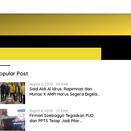
opular Post
August 3, 2026
54 View
Said Aldi Al Idrus: Rapimnas dan
Munas X AMPI Harus Segera Digelar
demi Konsolidasi Organisasi
August 6, 2026
51 View
Firman Soebagyo Tegaskan PUD
dan PPTS Tetap Jadi Pilar
Penyaluran Pupuk Bersubsidi