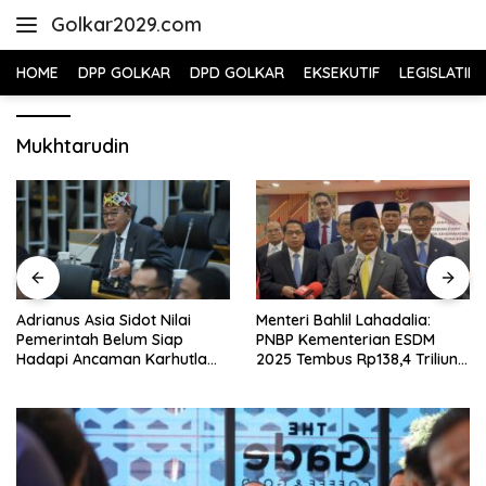
Skip
Golkar2029.com
to
content
HOME
DPP GOLKAR
DPD GOLKAR
EKSEKUTIF
LEGISLATIF
Mukhtarudin
Adrianus Asia Sidot Nilai
Menteri Bahlil Lahadalia:
Pemerintah Belum Siap
PNBP Kementerian ESDM
Hadapi Ancaman Karhutla
2025 Tembus Rp138,4 Triliun,
Akibat El Nino
Lampaui Target