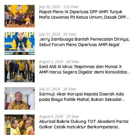
July 30, 2026
122 View
Rapat Pleno IX Diperluas DPP AMPI Tunjuk
Mafa Uswanas Plt Ketua Umum, Desak DPP
Partai Golkar Pecat Jerry Sambuaga
July 31, 2026
95 View
Jerry Sambuaga Bantah Pemecatan Dirinya,
Sebut Forum Pleno Diperluas AMPI Ilegal
August 3, 2026
48 View
Said Aldi Al Idrus: Rapimnas dan Munas X
AMPI Harus Segera Digelar demi Konsolidasi
Organisasi
July 31, 2026
36 View
Sarmuji: Akar Korupsi Kepala Daerah Ada
pada Biaya Politik Mahal, Bukan Sekadar
Kurang Pembinaan
August 4, 2026
35 View
Aburizal Bakrie Dukung TOT Akademi Partai
Golkar Cetak Instruktur Berkompetensi
Tinggi