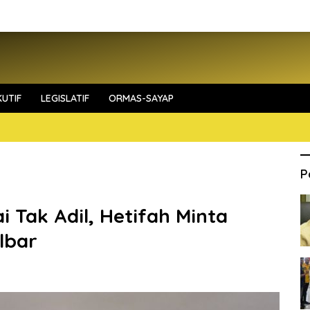
UTIF
LEGISLATIF
ORMAS-SAYAP
P
i Tak Adil, Hetifah Minta
lbar