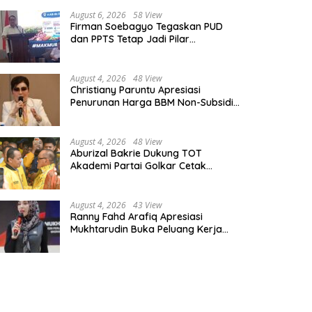
August 6, 2026
58 View
Firman Soebagyo Tegaskan PUD
dan PPTS Tetap Jadi Pilar
Penyaluran Pupuk Bersubsidi
August 4, 2026
48 View
Christiany Paruntu Apresiasi
Penurunan Harga BBM Non-Subsidi,
Nilai Kebijakan ESDM Makin Adaptif
August 4, 2026
48 View
Aburizal Bakrie Dukung TOT
Akademi Partai Golkar Cetak
Instruktur Berkompetensi Tinggi
August 4, 2026
43 View
Ranny Fahd Arafiq Apresiasi
Mukhtarudin Buka Peluang Kerja
Skilled Worker Indonesia di Albania