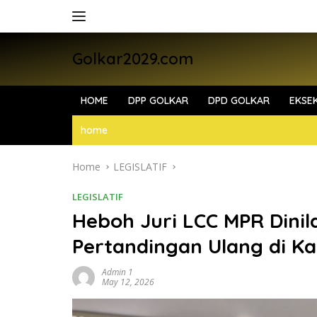
Skip
to
content
Golkar2029.com
HOME
DPP GOLKAR
DPD GOLKAR
EKSEK
home
Home
LEGISLATIF
LEGISLATIF
Heboh Juri LCC MPR Dinila
Pertandingan Ulang di Ka
Admin 1
May 12, 2026