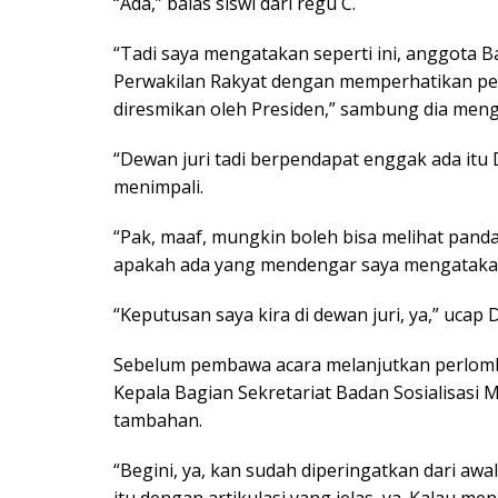
“Ada,” balas siswi dari regu C.
“Tadi saya mengatakan seperti ini, anggota 
Perwakilan Rakyat dengan memperhatikan p
diresmikan oleh Presiden,” sambung dia men
“Dewan juri tadi berpendapat enggak ada itu
menimpali.
“Pak, maaf, mungkin boleh bisa melihat pand
apakah ada yang mendengar saya mengatakan 
“Keputusan saya kira di dewan juri, ya,” ucap D
Sebelum pembawa acara melanjutkan perlombaa
Kepala Bagian Sekretariat Badan Sosialisasi
tambahan.
“Begini, ya, kan sudah diperingatkan dari awal,
itu dengan artikulasi yang jelas, ya. Kalau men