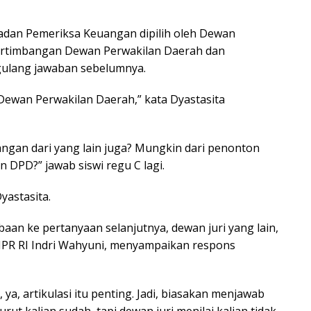
Badan Pemeriksa Keuangan dipilih oleh Dewan
ertimbangan Dewan Perwakilan Daerah dan
gulang jawaban sebelumnya.
 Dewan Perwakilan Daerah,” kata Dyastasita
angan dari yang lain juga? Mungkin dari penonton
DPD?” jawab siswi regu C lagi.
yastasita.
n ke pertanyaan selanjutnya, dewan juri yang lain,
 MPR RI Indri Wahyuni, menyampaikan respons
 ya, artikulasi itu penting. Jadi, biasakan menjawab
urut kalian sudah, tapi dewan juri menilai kalian tidak,