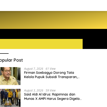
opular Post
August 7, 2026
61 View
Firman Soebagyo Dorong Tata
Kelola Pupuk Subsidi Transparan,
PUD dan PPTS Tetap Diberdayakan
August 3, 2026
59 View
Said Aldi Al Idrus: Rapimnas dan
Munas X AMPI Harus Segera Digelar
demi Konsolidasi Organisasi