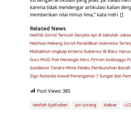
karena tidak mendengar artikulasi kalian denga
memberikan nilai minus lima,” kata Indri. []
Related News
Hetifah Soroti Temuan Senjata Api di Sekolah Jaks
Melchias Mekeng Soroti Pendidikan Indonesia Terti
Misbakhun Ungkap Kriteria Gubernur BI Baru: Ha
Guru PAUD Pati Menangis Haru, Firman Soebagyo P
Soedeson Tandra Minta Pelaku Pembunuhan Bocah 
Zigo Rolanda Kawal Penanganan 7 Sungai dan Pem
Post Views:
385
Hetifah Sjaifudian
juri curang
Kalbar
LC