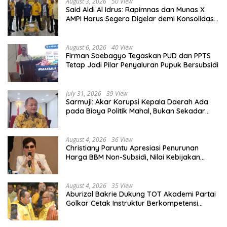
August 3, 2026
50 View
Said Aldi Al Idrus: Rapimnas dan Munas X
AMPI Harus Segera Digelar demi Konsolidasi
Organisasi
August 6, 2026
40 View
Firman Soebagyo Tegaskan PUD dan PPTS
Tetap Jadi Pilar Penyaluran Pupuk Bersubsidi
July 31, 2026
39 View
Sarmuji: Akar Korupsi Kepala Daerah Ada
pada Biaya Politik Mahal, Bukan Sekadar
Kurang Pembinaan
August 4, 2026
36 View
Christiany Paruntu Apresiasi Penurunan
Harga BBM Non-Subsidi, Nilai Kebijakan
ESDM Makin Adaptif
August 4, 2026
35 View
Aburizal Bakrie Dukung TOT Akademi Partai
Golkar Cetak Instruktur Berkompetensi
Tinggi