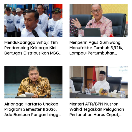
Mendukbangga Wihaji: Tim
Menperin Agus Gumiwang:
Pendamping Keluarga Kini
Manufaktur Tumbuh 5,32%,
Bertugas Distribusikan MBG
Lampaui Pertumbuhan
untuk Ibu Hamil dan Balita
Ekonomi Nasional
Airlangga Hartarto Ungkap
Menteri ATR/BPN Nusron
Program Semester II 2026,
Wahid Tegaskan Pelayanan
Ada Bantuan Pangan hingga
Pertanahan Harus Cepat,
Diskon Transportasi Nataru
Mudah & Berorientasi pada
Masyarakat