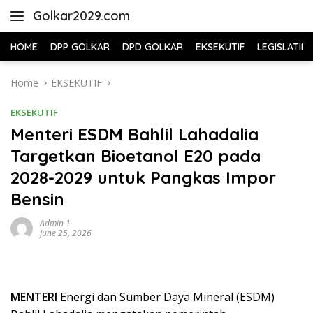
Skip
Golkar2029.com
to
content
HOME
DPP GOLKAR
DPD GOLKAR
EKSEKUTIF
LEGISLATIF
Home
EKSEKUTIF
EKSEKUTIF
Menteri ESDM Bahlil Lahadalia
Targetkan Bioetanol E20 pada
2028-2029 untuk Pangkas Impor
Bensin
Admin 1
June 25, 2026
MENTERI
Energi dan Sumber Daya Mineral (ESDM)