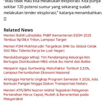
“Mau tidak mau kita melakukan eksplorasi. Kita punya
sekitar 120 potensi sumur yang sekarang sudah
melakukan tender eksplorasi,” katanya menambahkan.
[]
Related News
Menteri Bahlil Lahadalia: PNBP Kementerian ESDM 2025
Tembus Rp138,4 Triliun, Lampaui Target
Menteri P2MI Mukhtarudin Targetkan SMK Go Global Cetak
500 Ribu Talenta Kerja ke Luar Negeri
Mendukbangga Wihaji: Tim Pendamping Keluarga Kini
Bertugas Distribusikan MBG untuk Ibu Hamil dan Balita
Menperin Agus Gumiwang: Manufaktur Tumbuh 5,32%,
Lampaui Pertumbuhan Ekonomi Nasional
Airlangga Hartarto Ungkap Program Semester II 2026, Ada
Bantuan Pangan hingga Diskon Transportasi Nataru
Menteri ATR/BPN Nusron Wahid Tegaskan Pelayanan
Pertanahan Harus Cepat, Mudah & Berorientasi pada
Masyarakat