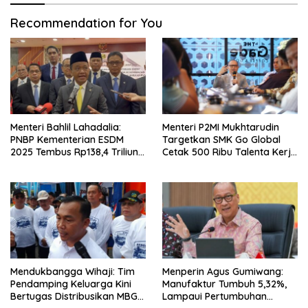
Recommendation for You
Menteri Bahlil Lahadalia:
Menteri P2MI Mukhtarudin
PNBP Kementerian ESDM
Targetkan SMK Go Global
2025 Tembus Rp138,4 Triliun,
Cetak 500 Ribu Talenta Kerja
Lampaui Target
ke Luar Negeri
Mendukbangga Wihaji: Tim
Menperin Agus Gumiwang:
Pendamping Keluarga Kini
Manufaktur Tumbuh 5,32%,
Bertugas Distribusikan MBG
Lampaui Pertumbuhan