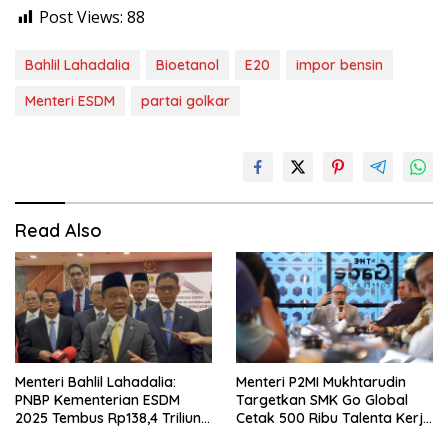
Post Views:
88
Bahlil Lahadalia
Bioetanol
E20
impor bensin
Menteri ESDM
partai golkar
Read Also
Menteri Bahlil Lahadalia:
Menteri P2MI Mukhtarudin
PNBP Kementerian ESDM
Targetkan SMK Go Global
2025 Tembus Rp138,4 Triliun,
Cetak 500 Ribu Talenta Kerja
Lampaui Target
ke Luar Negeri