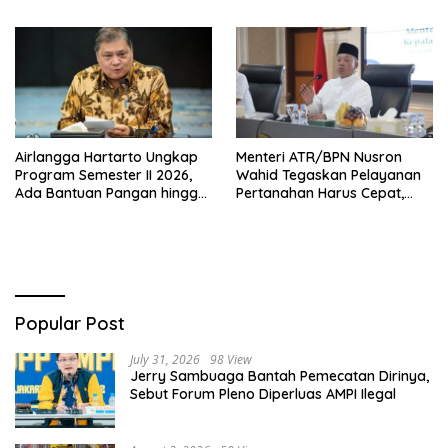
untuk Ibu Hamil dan Balita
Ekonomi Nasional
Airlangga Hartarto Ungkap
Menteri ATR/BPN Nusron
Program Semester II 2026,
Wahid Tegaskan Pelayanan
Ada Bantuan Pangan hingga
Pertanahan Harus Cepat,
Diskon Transportasi Nataru
Mudah & Berorientasi pada
Masyarakat
Popular Post
July 31, 2026
98 View
Jerry Sambuaga Bantah Pemecatan Dirinya,
Sebut Forum Pleno Diperluas AMPI Ilegal