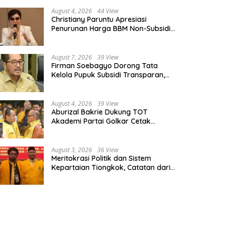
August 4, 2026
44 View
Christiany Paruntu Apresiasi
Penurunan Harga BBM Non-Subsidi,
Nilai Kebijakan ESDM Makin Adaptif
August 7, 2026
39 View
Firman Soebagyo Dorong Tata
Kelola Pupuk Subsidi Transparan,
PUD dan PPTS Tetap Diberdayakan
August 4, 2026
39 View
Aburizal Bakrie Dukung TOT
Akademi Partai Golkar Cetak
Instruktur Berkompetensi Tinggi
August 3, 2026
36 View
Meritokrasi Politik dan Sistem
Kepartaian Tiongkok, Catatan dari
Sekolah Partai Pusat PKT