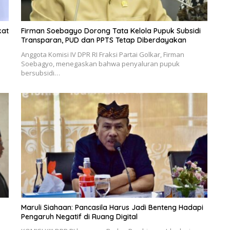
kat
Firman Soebagyo Dorong Tata Kelola Pupuk Subsidi
Transparan, PUD dan PPTS Tetap Diberdayakan
Anggota Komisi IV DPR RI Fraksi Partai Golkar, Firman
Soebagyo, menegaskan bahwa penyaluran pupuk
bersubsidi…
Maruli Siahaan: Pancasila Harus Jadi Benteng Hadapi
Pengaruh Negatif di Ruang Digital