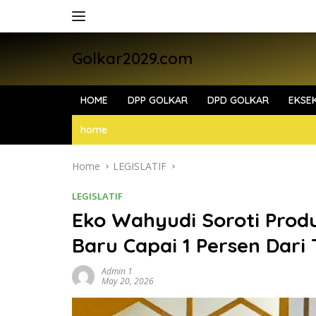
Skip
to
content
Golkar2029.com
HOME
DPP GOLKAR
DPD GOLKAR
EKSEK
home
Home
LEGISLATIF
LEGISLATIF
Eko Wahyudi Soroti Produ
Baru Capai 1 Persen Dari 
Admin 1
May 20, 2026