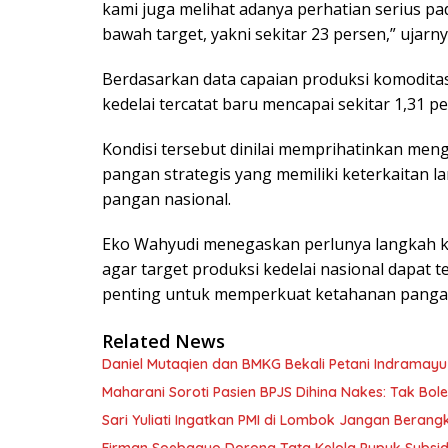
kami juga melihat adanya perhatian serius pad
bawah target, yakni sekitar 23 persen,” ujarny
Berdasarkan data capaian produksi komoditas
kedelai tercatat baru mencapai sekitar 1,31 p
Kondisi tersebut dinilai memprihatinkan men
pangan strategis yang memiliki keterkaitan 
pangan nasional.
Eko Wahyudi menegaskan perlunya langkah ko
agar target produksi kedelai nasional dapat t
penting untuk memperkuat ketahanan pangan
Related News
Daniel Mutaqien dan BMKG Bekali Petani Indrama
Maharani Soroti Pasien BPJS Dihina Nakes: Tak B
Sari Yuliati Ingatkan PMI di Lombok Jangan Berangkat
Firman Soebagyo Dorong Tata Kelola Pupuk Subsid