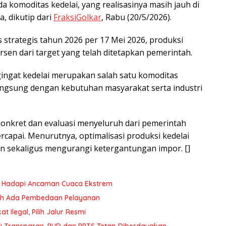
a komoditas kedelai, yang realisasinya masih jauh di
a, dikutip dari
FraksiGolkar
, Rabu (20/5/2026).
 strategis tahun 2026 per 17 Mei 2026, produksi
ersen dari target yang telah ditetapkan pemerintah.
gingat kedelai merupakan salah satu komoditas
langsung dengan kebutuhan masyarakat serta industri
nkret dan evaluasi menyeluruh dari pemerintah
ercapai. Menurutnya, optimalisasi produksi kedelai
 sekaligus mengurangi ketergantungan impor. []
yu Hadapi Ancaman Cuaca Ekstrem
oleh Ada Pembedaan Pelayanan
 Ilegal, Pilih Jalur Resmi
i Transparan, PUD dan PPTS Tetap Diberdayakan