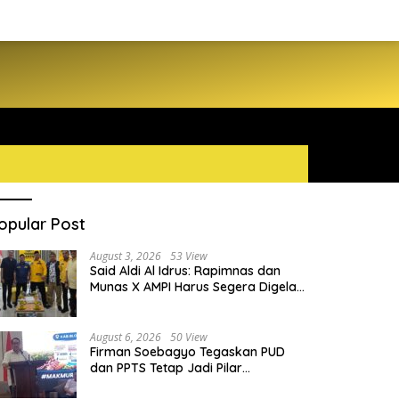
opular Post
August 3, 2026
53 View
Said Aldi Al Idrus: Rapimnas dan
Munas X AMPI Harus Segera Digelar
demi Konsolidasi Organisasi
August 6, 2026
50 View
Firman Soebagyo Tegaskan PUD
dan PPTS Tetap Jadi Pilar
Penyaluran Pupuk Bersubsidi