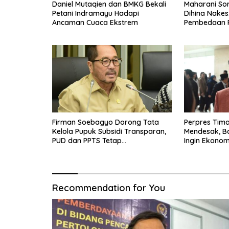
Daniel Mutaqien dan BMKG Bekali
Maharani Sor
Petani Indramayu Hadapi
Dihina Nakes
Ancaman Cuaca Ekstrem
Pembedaan 
Firman Soebagyo Dorong Tata
Perpres Tima
Kelola Pupuk Subsidi Transparan,
Mendesak, B
PUD dan PPTS Tetap
Ingin Ekonom
Diberdayakan
Bergerak
Recommendation for You