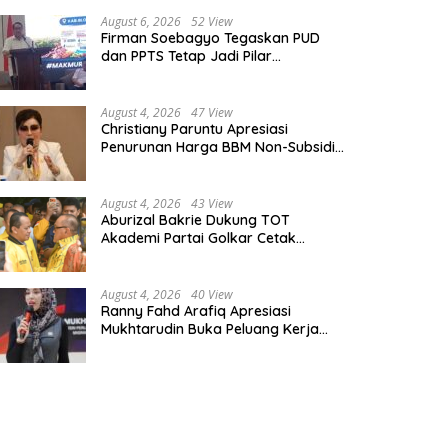
August 6, 2026
52 View
Firman Soebagyo Tegaskan PUD
dan PPTS Tetap Jadi Pilar
Penyaluran Pupuk Bersubsidi
August 4, 2026
47 View
Christiany Paruntu Apresiasi
Penurunan Harga BBM Non-Subsidi,
Nilai Kebijakan ESDM Makin Adaptif
August 4, 2026
43 View
Aburizal Bakrie Dukung TOT
Akademi Partai Golkar Cetak
Instruktur Berkompetensi Tinggi
August 4, 2026
40 View
Ranny Fahd Arafiq Apresiasi
Mukhtarudin Buka Peluang Kerja
Skilled Worker Indonesia di Albania