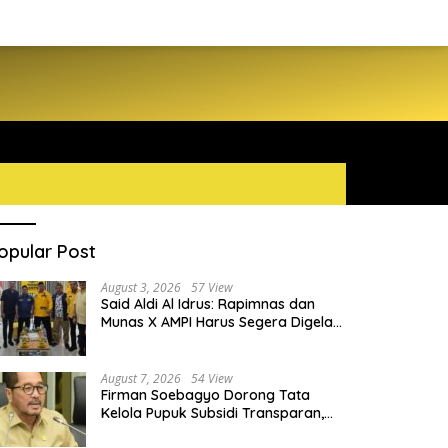
opular Post
August 3, 2026
57 View
Said Aldi Al Idrus: Rapimnas dan
Munas X AMPI Harus Segera Digelar
demi Konsolidasi Organisasi
August 7, 2026
54 View
Firman Soebagyo Dorong Tata
Kelola Pupuk Subsidi Transparan,
PUD dan PPTS Tetap Diberdayakan