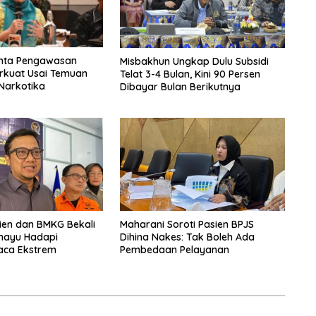
inta Pengawasan
Misbakhun Ungkap Dulu Subsidi
rkuat Usai Temuan
Telat 3-4 Bulan, Kini 90 Persen
Narkotika
Dibayar Bulan Berikutnya
ien dan BMKG Bekali
Maharani Soroti Pasien BPJS
amayu Hadapi
Dihina Nakes: Tak Boleh Ada
ca Ekstrem
Pembedaan Pelayanan