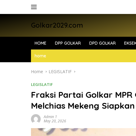
Skip
to
content
Golkar2029.com
HOME
DPP GOLKAR
DPD GOLKAR
EKSEK
home
Home
LEGISLATIF
LEGISLATIF
Fraksi Partai Golkar MPR
Melchias Mekeng Siapkan
Admin 1
May 20, 2026