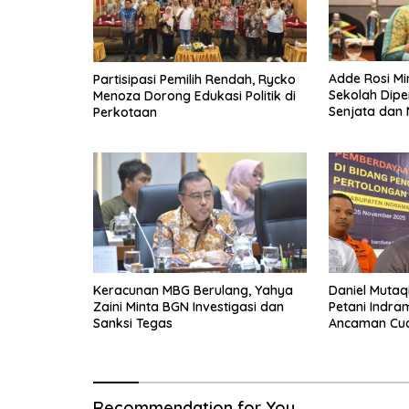
Adde Rosi M
Partisipasi Pemilih Rendah, Rycko
Sekolah Dipe
Menoza Dorong Edukasi Politik di
Senjata dan 
Perkotaan
Keracunan MBG Berulang, Yahya
Daniel Mutaq
Zaini Minta BGN Investigasi dan
Petani Indr
Sanksi Tegas
Ancaman Cua
Recommendation for You