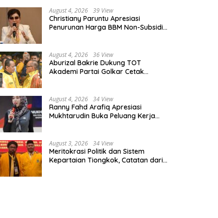
August 4, 2026
39 View
Christiany Paruntu Apresiasi
Penurunan Harga BBM Non-Subsidi,
Nilai Kebijakan ESDM Makin Adaptif
August 4, 2026
36 View
Aburizal Bakrie Dukung TOT
Akademi Partai Golkar Cetak
Instruktur Berkompetensi Tinggi
August 4, 2026
34 View
Ranny Fahd Arafiq Apresiasi
Mukhtarudin Buka Peluang Kerja
Skilled Worker Indonesia di Albania
August 3, 2026
34 View
Meritokrasi Politik dan Sistem
Kepartaian Tiongkok, Catatan dari
Sekolah Partai Pusat PKT