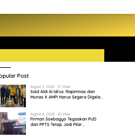
opular Post
August 3, 2026
51 View
Said Aldi Al Idrus: Rapimnas dan
Munas X AMPI Harus Segera Digelar
demi Konsolidasi Organisasi
August 6, 2026
43 View
Firman Soebagyo Tegaskan PUD
dan PPTS Tetap Jadi Pilar
Penyaluran Pupuk Bersubsidi