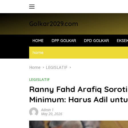
Skip
to
content
Golkar2029.com
HOME
DPP GOLKAR
DPD GOLKAR
EKSEK
home
Home
LEGISLATIF
LEGISLATIF
Ranny Fahd Arafiq Sorot
Minimum: Harus Adil unt
Admin 1
May 20, 2026