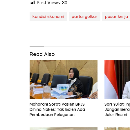
Post Views:
80
kondisi ekonomi
partai golkar
pasar kerja
Read Also
Maharani Soroti Pasien BPJS
Sari Yuliati 
Dihina Nakes: Tak Boleh Ada
Jangan Berang
Pembedaan Pelayanan
Jalur Resmi