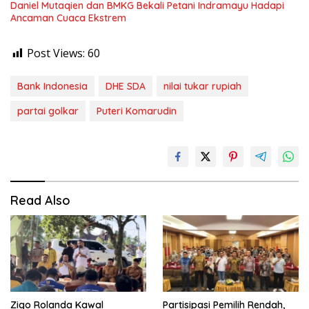
Daniel Mutaqien dan BMKG Bekali Petani Indramayu Hadapi
Ancaman Cuaca Ekstrem
Post Views:
60
Bank Indonesia
DHE SDA
nilai tukar rupiah
partai golkar
Puteri Komarudin
Read Also
Zigo Rolanda Kawal
Partisipasi Pemilih Rendah,