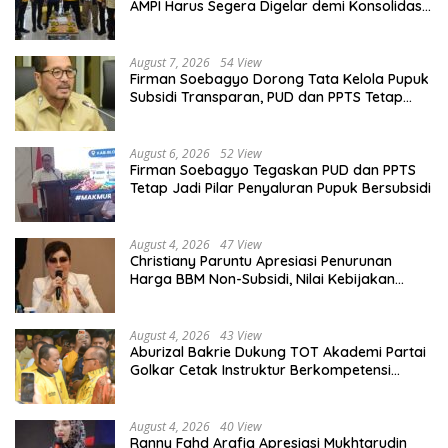
AMPI Harus Segera Digelar demi Konsolidasi
Organisasi
August 7, 2026
54 View
Firman Soebagyo Dorong Tata Kelola Pupuk
Subsidi Transparan, PUD dan PPTS Tetap
Diberdayakan
August 6, 2026
52 View
Firman Soebagyo Tegaskan PUD dan PPTS
Tetap Jadi Pilar Penyaluran Pupuk Bersubsidi
August 4, 2026
47 View
Christiany Paruntu Apresiasi Penurunan
Harga BBM Non-Subsidi, Nilai Kebijakan
ESDM Makin Adaptif
August 4, 2026
43 View
Aburizal Bakrie Dukung TOT Akademi Partai
Golkar Cetak Instruktur Berkompetensi
Tinggi
August 4, 2026
40 View
Ranny Fahd Arafiq Apresiasi Mukhtarudin