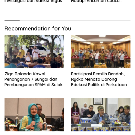
Investigasi dan Sanksi Tegas
Hadapi Ancaman Cuaca
Ekstrem
Recommendation for You
Zigo Rolanda Kawal
Partisipasi Pemilih Rendah,
Penanganan 7 Sungai dan
Rycko Menoza Dorong
Pembangunan SPAM di Solok
Edukasi Politik di Perkotaan