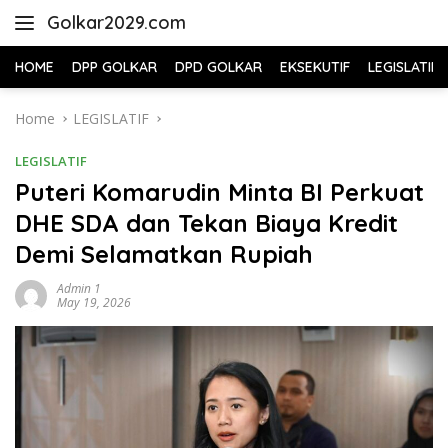
Skip
Golkar2029.com
to
content
HOME
DPP GOLKAR
DPD GOLKAR
EKSEKUTIF
LEGISLATIF
Home
LEGISLATIF
LEGISLATIF
Puteri Komarudin Minta BI Perkuat
DHE SDA dan Tekan Biaya Kredit
Demi Selamatkan Rupiah
Admin 1
May 19, 2026