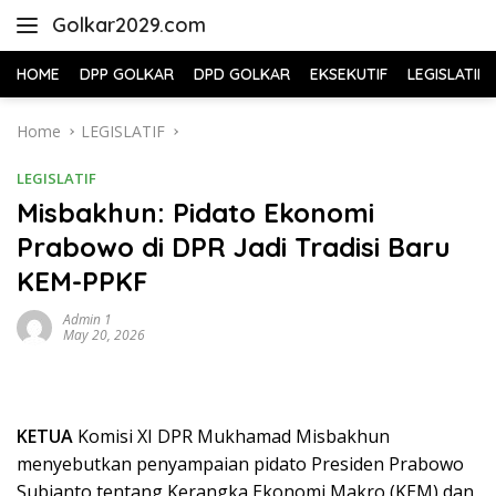
Skip
Golkar2029.com
to
content
HOME
DPP GOLKAR
DPD GOLKAR
EKSEKUTIF
LEGISLATIF
Home
LEGISLATIF
LEGISLATIF
Misbakhun: Pidato Ekonomi
Prabowo di DPR Jadi Tradisi Baru
KEM-PPKF
Admin 1
May 20, 2026
KETUA
Komisi XI DPR Mukhamad Misbakhun
menyebutkan penyampaian pidato Presiden Prabowo
Subianto tentang Kerangka Ekonomi Makro (KEM) dan