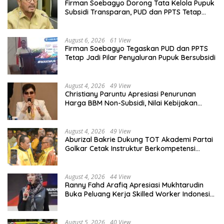
Firman Soebagyo Dorong Tata Kelola Pupuk
Subsidi Transparan, PUD dan PPTS Tetap
Diberdayakan
August 6, 2026
61 View
Firman Soebagyo Tegaskan PUD dan PPTS
Tetap Jadi Pilar Penyaluran Pupuk Bersubsidi
August 4, 2026
49 View
Christiany Paruntu Apresiasi Penurunan
Harga BBM Non-Subsidi, Nilai Kebijakan
ESDM Makin Adaptif
August 4, 2026
49 View
Aburizal Bakrie Dukung TOT Akademi Partai
Golkar Cetak Instruktur Berkompetensi
Tinggi
August 4, 2026
44 View
Ranny Fahd Arafiq Apresiasi Mukhtarudin
Buka Peluang Kerja Skilled Worker Indonesia
di Albania
August 5, 2026
40 View