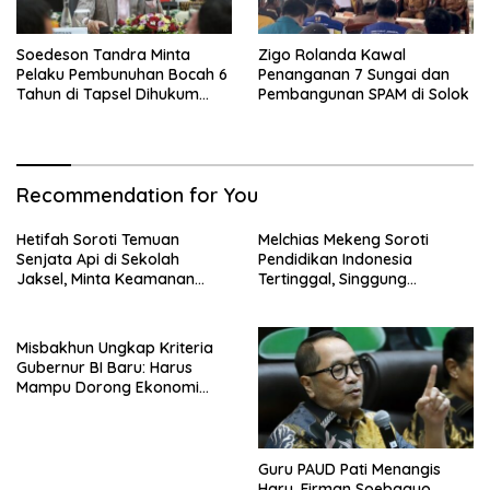
Soedeson Tandra Minta
Zigo Rolanda Kawal
Pelaku Pembunuhan Bocah 6
Penanganan 7 Sungai dan
Tahun di Tapsel Dihukum
Pembangunan SPAM di Solok
Maksimal
Recommendation for You
Hetifah Soroti Temuan
Melchias Mekeng Soroti
Senjata Api di Sekolah
Pendidikan Indonesia
Jaksel, Minta Keamanan
Tertinggal, Singgung
Siswa Diperkuat
Malaysia hingga Vietnam
Misbakhun Ungkap Kriteria
Gubernur BI Baru: Harus
Mampu Dorong Ekonomi
Tumbuh 8 Persen
Guru PAUD Pati Menangis
Haru, Firman Soebagyo