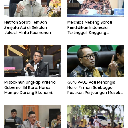
Hetifah Soroti Temuan
Melchias Mekeng Soroti
Senjata Api di Sekolah
Pendidikan Indonesia
Jaksel, Minta Keamanan
Tertinggal, Singgung
Siswa Diperkuat
Malaysia hingga Vietnam
Misbakhun Ungkap Kriteria
Guru PAUD Pati Menangis
Gubernur BI Baru: Harus
Haru, Firman Soebagyo
Mampu Dorong Ekonomi
Pastikan Perjuangan Masuk
Tumbuh 8 Persen
RUU Sisdiknas