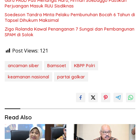
Guru PAUD Pati Menangis Haru, Firman Soebagyo Pastikan
Perjuangan Masuk RUU Sisdiknas
Soedeson Tandra Minta Pelaku Pembunuhan Bocah 6 Tahun di
Tapsel Dihukum Maksimal
Zigo Rolanda Kawal Penanganan 7 Sungai dan Pembangunan
SPAM di Solok
Post Views:
121
ancaman siber
Bamsoet
KBPP Polri
keamanan nasional
partai golkar
Read Also