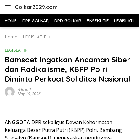
Skip
Golkar2029.com
to
content
HOME
DPP GOLKAR
DPD GOLKAR
EKSEKUTIF
LEGISLATIF
Home
LEGISLATIF
LEGISLATIF
Bamsoet Ingatkan Ancaman Siber
dan Radikalisme, KBPP Polri
Diminta Perkuat Soliditas Nasional
Admin 1
May 15, 2026
ANGGOTA
DPR sekaligus Dewan Kehormatan
Keluarga Besar Putra Putri (KBPP) Polri, Bambang
Soesatyo (Bamsoet), menegaskan pentingnya