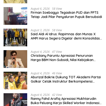
August 6, 2026
58 View
Firman Soebagyo Tegaskan PUD dan PPTS
Tetap Jadi Pilar Penyaluran Pupuk Bersubsidi
August 3, 2026
58 View
Said Aldi Al Idrus: Rapimnas dan Munas X
AMPI Harus Segera Digelar demi Konsolidasi
Organisasi
August 4, 2026
47 View
Christiany Paruntu Apresiasi Penurunan
Harga BBM Non-Subsidi, Nilai Kebijakan
ESDM Makin Adaptif
August 4, 2026
46 View
Aburizal Bakrie Dukung TOT Akademi Partai
Golkar Cetak Instruktur Berkompetensi
Tinggi
August 4, 2026
42 View
Ranny Fahd Arafiq Apresiasi Mukhtarudin
Buka Peluang Kerja Skilled Worker Indonesia