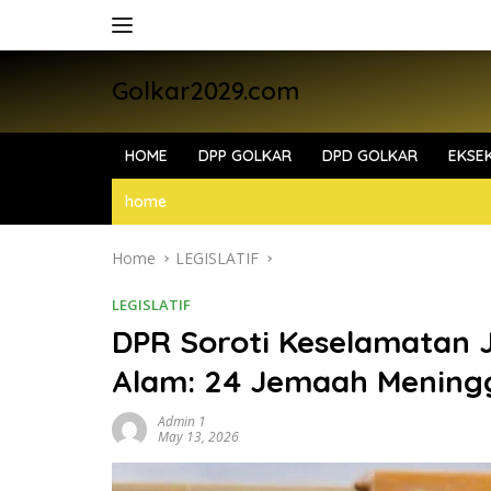
Skip
to
content
Golkar2029.com
HOME
DPP GOLKAR
DPD GOLKAR
EKSEK
home
Home
LEGISLATIF
LEGISLATIF
DPR Soroti Keselamatan 
Alam: 24 Jemaah Meningg
Admin 1
May 13, 2026