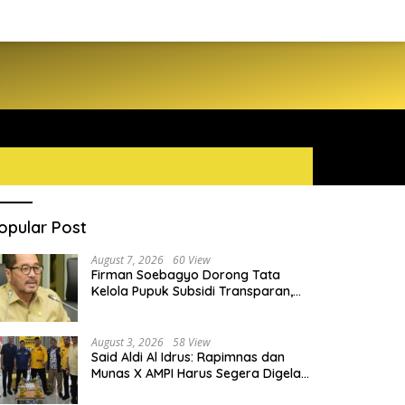
opular Post
August 7, 2026
60 View
Firman Soebagyo Dorong Tata
Kelola Pupuk Subsidi Transparan,
PUD dan PPTS Tetap Diberdayakan
August 3, 2026
58 View
Said Aldi Al Idrus: Rapimnas dan
Munas X AMPI Harus Segera Digelar
demi Konsolidasi Organisasi