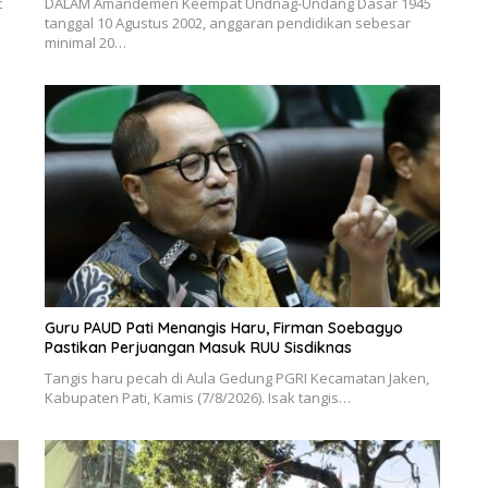
t
DALAM Amandemen Keempat Undnag-Undang Dasar 1945
tanggal 10 Agustus 2002, anggaran pendidikan sebesar
minimal 20…
Guru PAUD Pati Menangis Haru, Firman Soebagyo
Pastikan Perjuangan Masuk RUU Sisdiknas
Tangis haru pecah di Aula Gedung PGRI Kecamatan Jaken,
Kabupaten Pati, Kamis (7/8/2026). Isak tangis…