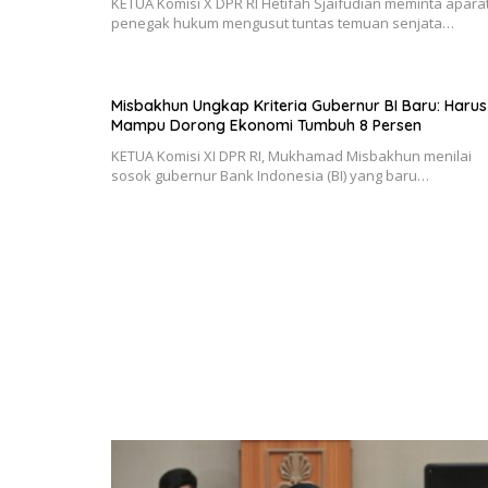
KETUA Komisi X DPR RI Hetifah Sjaifudian meminta apara
penegak hukum mengusut tuntas temuan senjata…
Misbakhun Ungkap Kriteria Gubernur BI Baru: Harus
Mampu Dorong Ekonomi Tumbuh 8 Persen
KETUA Komisi XI DPR RI, Mukhamad Misbakhun menilai
sosok gubernur Bank Indonesia (BI) yang baru…