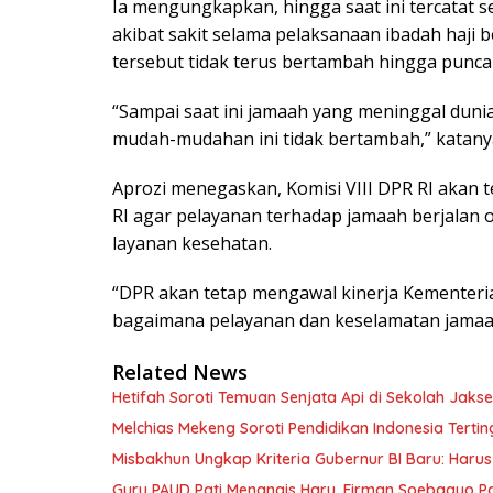
Ia mengungkapkan, hingga saat ini tercatat 
akibat sakit selama pelaksanaan ibadah haji
tersebut tidak terus bertambah hingga punca
“Sampai saat ini jamaah yang meninggal duni
mudah-mudahan ini tidak bertambah,” katany
Aprozi menegaskan, Komisi VIII DPR RI akan 
RI agar pelayanan terhadap jamaah berjalan o
layanan kesehatan.
“DPR akan tetap mengawal kinerja Kementer
bagaimana pelayanan dan keselamatan jamaah 
Related News
Hetifah Soroti Temuan Senjata Api di Sekolah Jaks
Melchias Mekeng Soroti Pendidikan Indonesia Terti
Misbakhun Ungkap Kriteria Gubernur BI Baru: Ha
Guru PAUD Pati Menangis Haru, Firman Soebagyo P