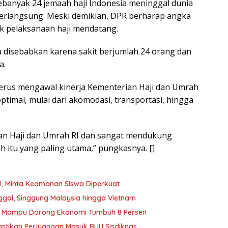
sebanyak 24 jemaah haji Indonesia meninggal dunia
 berlangsung. Meski demikian, DPR berharap angka
k pelaksanaan haji mendatang.
a disebabkan karena sakit berjumlah 24 orang dan
a.
terus mengawal kinerja Kementerian Haji dan Umrah
ptimal, mulai dari akomodasi, transportasi, hingga
ian Haji dan Umrah RI dan sangat mendukung
itu yang paling utama,” pungkasnya. []
el, Minta Keamanan Siswa Diperkuat
nggal, Singgung Malaysia hingga Vietnam
rus Mampu Dorong Ekonomi Tumbuh 8 Persen
astikan Perjuangan Masuk RUU Sisdiknas