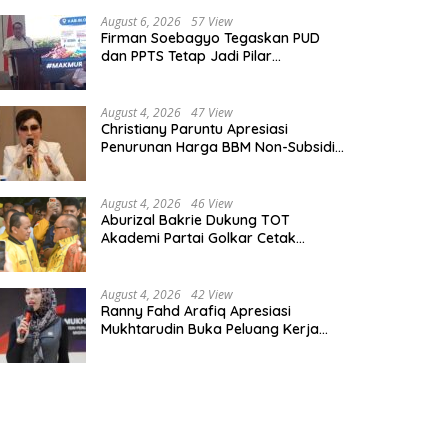
August 6, 2026
57 View
Firman Soebagyo Tegaskan PUD
dan PPTS Tetap Jadi Pilar
Penyaluran Pupuk Bersubsidi
August 4, 2026
47 View
Christiany Paruntu Apresiasi
Penurunan Harga BBM Non-Subsidi,
Nilai Kebijakan ESDM Makin Adaptif
August 4, 2026
46 View
Aburizal Bakrie Dukung TOT
Akademi Partai Golkar Cetak
Instruktur Berkompetensi Tinggi
August 4, 2026
42 View
Ranny Fahd Arafiq Apresiasi
Mukhtarudin Buka Peluang Kerja
Skilled Worker Indonesia di Albania