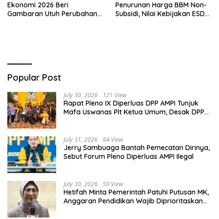
Ekonomi 2026 Beri
Penurunan Harga BBM Non-
Gambaran Utuh Perubahan
Subsidi, Nilai Kebijakan ESDM
Struktur Ekonomi Indonesia
Makin Adaptif
Popular Post
July 30, 2026
121 View
Rapat Pleno IX Diperluas DPP AMPI Tunjuk
Mafa Uswanas Plt Ketua Umum, Desak DPP
Partai Golkar Pecat Jerry Sambuaga
July 31, 2026
94 View
Jerry Sambuaga Bantah Pemecatan Dirinya,
Sebut Forum Pleno Diperluas AMPI Ilegal
July 30, 2026
50 View
Hetifah Minta Pemerintah Patuhi Putusan MK,
Anggaran Pendidikan Wajib Diprioritaskan
untuk Sektor Pendidikan