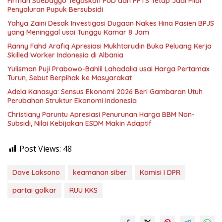
Firman Soebagyo Tegaskan PUD dan PPTS Tetap Jadi Pilar
Penyaluran Pupuk Bersubsidi
Yahya Zaini Desak Investigasi Dugaan Nakes Hina Pasien BPJS
yang Meninggal usai Tunggu Kamar 8 Jam
Ranny Fahd Arafiq Apresiasi Mukhtarudin Buka Peluang Kerja
Skilled Worker Indonesia di Albania
Yulisman Puji Prabowo-Bahlil Lahadalia usai Harga Pertamax
Turun, Sebut Berpihak ke Masyarakat
Adela Kanasya: Sensus Ekonomi 2026 Beri Gambaran Utuh
Perubahan Struktur Ekonomi Indonesia
Christiany Paruntu Apresiasi Penurunan Harga BBM Non-
Subsidi, Nilai Kebijakan ESDM Makin Adaptif
Post Views:
48
Dave Laksono
keamanan siber
Komisi I DPR
partai golkar
RUU KKS