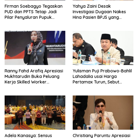
Firman Soebagyo Tegaskan
Yahya Zaini Desak
PUD dan PPTS Tetap Jadi
Investigasi Dugaan Nakes
Pilar Penyaluran Pupuk
Hina Pasien BPJS yang
Bersubsidi
Meninggal usai Tunggu
Kamar 8 Jam
Ranny Fahd Arafiq Apresiasi
Yulisman Puji Prabowo-Bahlil
Mukhtarudin Buka Peluang
Lahadalia usai Harga
Kerja Skilled Worker
Pertamax Turun, Sebut
Indonesia di Albania
Berpihak ke Masyarakat
Adela Kanasya: Sensus
Christiany Paruntu Apresiasi