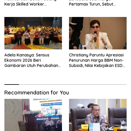
Kerja Skilled Worker
Pertamax Turun, Sebut
Indonesia di Albania
Berpihak ke Masyarakat
Adela Kanasya: Sensus
Christiany Paruntu Apresiasi
Ekonomi 2026 Beri
Penurunan Harga BBM Non-
Gambaran Utuh Perubahan
Subsidi, Nilai Kebijakan ESDM
Struktur Ekonomi Indonesia
Makin Adaptif
Recommendation for You