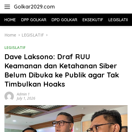
Skip
Golkar2029.com
to
content
HOME
DPP GOLKAR
DPD GOLKAR
EKSEKUTIF
LEGISLATIF
Home
LEGISLATIF
LEGISLATIF
Dave Laksono: Draf RUU
Keamanan dan Ketahanan Siber
Belum Dibuka ke Publik agar Tak
Timbulkan Hoaks
Admin 1
July 1, 2026