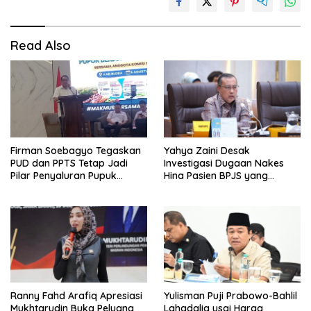
Read Also
Firman Soebagyo Tegaskan
Yahya Zaini Desak
PUD dan PPTS Tetap Jadi
Investigasi Dugaan Nakes
Pilar Penyaluran Pupuk
Hina Pasien BPJS yang
Bersubsidi
Meninggal usai Tunggu
Kamar 8 Jam
Ranny Fahd Arafiq Apresiasi
Yulisman Puji Prabowo-Bahlil
Mukhtarudin Buka Peluang
Lahadalia usai Harga