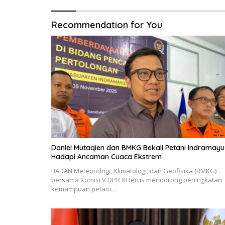
Recommendation for You
Daniel Mutaqien dan BMKG Bekali Petani Indramayu
Hadapi Ancaman Cuaca Ekstrem
BADAN Meteorologi, Klimatologi, dan Geofisika (BMKG)
bersama Komisi V DPR RI terus mendorong peningkatan
kemampuan petani…