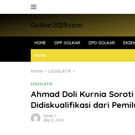
Skip
to
content
Golkar2029.com
HOME
DPP GOLKAR
DPD GOLKAR
EKSEK
home
Home
LEGISLATIF
LEGISLATIF
Ahmad Doli Kurnia Soroti 
Didiskualifikasi dari Pemil
Admin 1
May 8, 2026