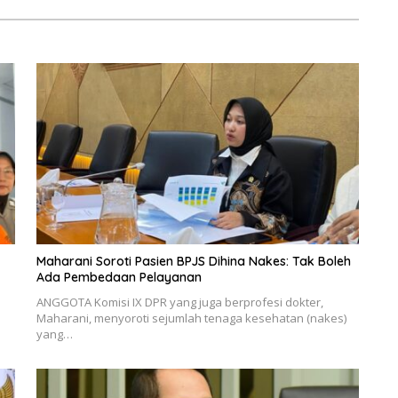
Maharani Soroti Pasien BPJS Dihina Nakes: Tak Boleh
Ada Pembedaan Pelayanan
ANGGOTA Komisi IX DPR yang juga berprofesi dokter,
Maharani, menyoroti sejumlah tenaga kesehatan (nakes)
yang…