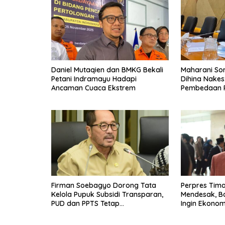
Daniel Mutaqien dan BMKG Bekali
Maharani Sor
Petani Indramayu Hadapi
Dihina Nakes
Ancaman Cuaca Ekstrem
Pembedaan 
Firman Soebagyo Dorong Tata
Perpres Tima
Kelola Pupuk Subsidi Transparan,
Mendesak, B
PUD dan PPTS Tetap
Ingin Ekonom
Diberdayakan
Bergerak