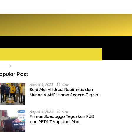
opular Post
August 3, 2026
53 View
Said Aldi Al Idrus: Rapimnas dan
Munas X AMPI Harus Segera Digelar
demi Konsolidasi Organisasi
August 6, 2026
50 View
Firman Soebagyo Tegaskan PUD
dan PPTS Tetap Jadi Pilar
Penyaluran Pupuk Bersubsidi