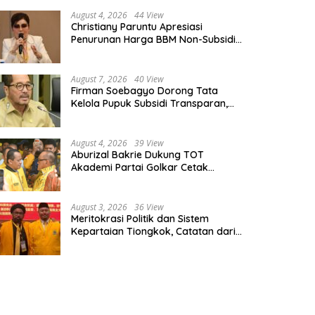
August 4, 2026
44 View
Christiany Paruntu Apresiasi
Penurunan Harga BBM Non-Subsidi,
Nilai Kebijakan ESDM Makin Adaptif
August 7, 2026
40 View
Firman Soebagyo Dorong Tata
Kelola Pupuk Subsidi Transparan,
PUD dan PPTS Tetap Diberdayakan
August 4, 2026
39 View
Aburizal Bakrie Dukung TOT
Akademi Partai Golkar Cetak
Instruktur Berkompetensi Tinggi
August 3, 2026
36 View
Meritokrasi Politik dan Sistem
Kepartaian Tiongkok, Catatan dari
Sekolah Partai Pusat PKT