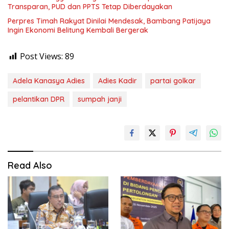
Transparan, PUD dan PPTS Tetap Diberdayakan
Perpres Timah Rakyat Dinilai Mendesak, Bambang Patijaya
Ingin Ekonomi Belitung Kembali Bergerak
Post Views:
89
Adela Kanasya Adies
Adies Kadir
partai golkar
pelantikan DPR
sumpah janji
Read Also