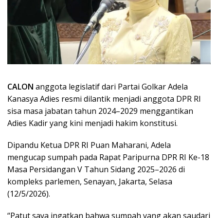
CALON
anggota legislatif dari Partai Golkar Adela
Kanasya Adies resmi dilantik menjadi anggota DPR RI
sisa masa jabatan tahun 2024–2029 menggantikan
Adies Kadir yang kini menjadi hakim konstitusi.
Dipandu Ketua DPR RI Puan Maharani, Adela
mengucap sumpah pada Rapat Paripurna DPR RI Ke-18
Masa Persidangan V Tahun Sidang 2025–2026 di
kompleks parlemen, Senayan, Jakarta, Selasa
(12/5/2026).
“Patut saya ingatkan bahwa sumpah yang akan saudari