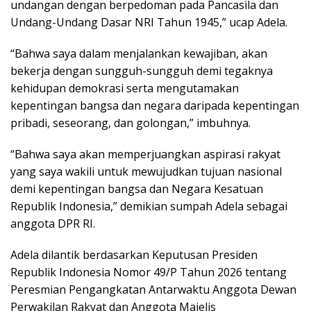
undangan dengan berpedoman pada Pancasila dan
Undang-Undang Dasar NRI Tahun 1945,” ucap Adela.
“Bahwa saya dalam menjalankan kewajiban, akan
bekerja dengan sungguh-sungguh demi tegaknya
kehidupan demokrasi serta mengutamakan
kepentingan bangsa dan negara daripada kepentingan
pribadi, seseorang, dan golongan,” imbuhnya.
“Bahwa saya akan memperjuangkan aspirasi rakyat
yang saya wakili untuk mewujudkan tujuan nasional
demi kepentingan bangsa dan Negara Kesatuan
Republik Indonesia,” demikian sumpah Adela sebagai
anggota DPR RI.
Adela dilantik berdasarkan Keputusan Presiden
Republik Indonesia Nomor 49/P Tahun 2026 tentang
Peresmian Pengangkatan Antarwaktu Anggota Dewan
Perwakilan Rakyat dan Anggota Majelis