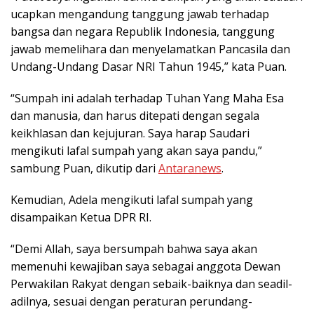
ucapkan mengandung tanggung jawab terhadap
bangsa dan negara Republik Indonesia, tanggung
jawab memelihara dan menyelamatkan Pancasila dan
Undang-Undang Dasar NRI Tahun 1945,” kata Puan.
“Sumpah ini adalah terhadap Tuhan Yang Maha Esa
dan manusia, dan harus ditepati dengan segala
keikhlasan dan kejujuran. Saya harap Saudari
mengikuti lafal sumpah yang akan saya pandu,”
sambung Puan, dikutip dari
Antaranews
.
Kemudian, Adela mengikuti lafal sumpah yang
disampaikan Ketua DPR RI.
“Demi Allah, saya bersumpah bahwa saya akan
memenuhi kewajiban saya sebagai anggota Dewan
Perwakilan Rakyat dengan sebaik-baiknya dan seadil-
adilnya, sesuai dengan peraturan perundang-