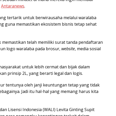
i
Antaranews
.
g tertarik untuk berwirausaha melalui waralaba
ng guna memastikan ekosistem bisnis tetap sehat
memastikan telah memiliki surat tanda pendaftaran
un logo waralaba pada brosur,
website
, media sosial
asyarakat untuk lebih cermat dan bijak dalam
prinsip 2L, yang berarti legal dan logis.
r tentunya oleh janji keuntungan tetap yang tidak
ebagainya. Jadi itu hal-hal yang memang harus kita
n Lisensi Indonesia (WALI) Levita Ginting Supit
n para pemangku kepentingan terkait dalam