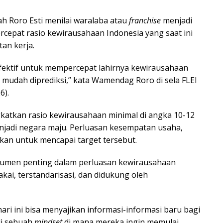
 Roro Esti menilai waralaba atau
franchise
menjadi
rcepat rasio kewirausahaan Indonesia yang saat ini
tan kerja.
fektif untuk mempercepat lahirnya kewirausahaan
a mudah diprediksi,” kata Wamendag Roro di sela FLEI
6).
atkan rasio kewirausahaan minimal di angka 10-12
enjadi negara maju. Perluasan kesempatan usaha,
hkan untuk mencapai target tersebut.
rumen penting dalam perluasan kewirausahaan
ai, terstandarisasi, dan didukung oleh
hari ini bisa menyajikan informasi-informasi baru bagi
di sebuah
mindset
di mana mereka ingin memulai