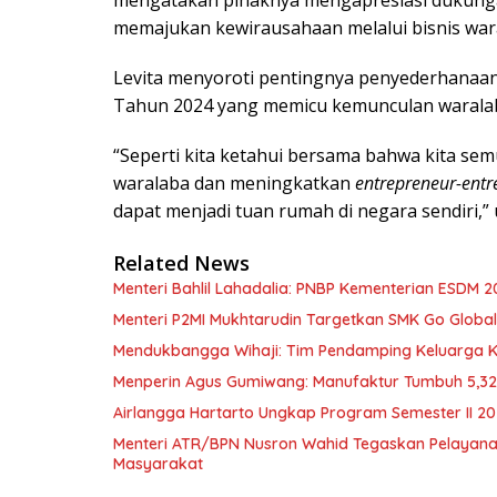
memajukan kewirausahaan melalui bisnis war
Levita menyoroti pentingnya penyederhanaan
Tahun 2024 yang memicu kemunculan waralab
“Seperti kita ketahui bersama bahwa kita se
waralaba dan meningkatkan
entrepreneur-entr
dapat menjadi tuan rumah di negara sendiri,” uj
Related News
Menteri Bahlil Lahadalia: PNBP Kementerian ESDM 2
Menteri P2MI Mukhtarudin Targetkan SMK Go Global 
Mendukbangga Wihaji: Tim Pendamping Keluarga Kin
Menperin Agus Gumiwang: Manufaktur Tumbuh 5,3
Airlangga Hartarto Ungkap Program Semester II 2
Menteri ATR/BPN Nusron Wahid Tegaskan Pelayana
Masyarakat