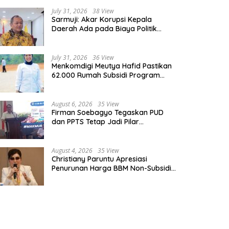
July 31, 2026
38 View
Sarmuji: Akar Korupsi Kepala
Daerah Ada pada Biaya Politik
Mahal, Bukan Sekadar Kurang
Pembinaan
July 31, 2026
36 View
Menkomdigi Meutya Hafid Pastikan
62.000 Rumah Subsidi Program
Prabowo Dilengkapi Akses Internet
August 6, 2026
35 View
Firman Soebagyo Tegaskan PUD
dan PPTS Tetap Jadi Pilar
Penyaluran Pupuk Bersubsidi
August 4, 2026
35 View
Christiany Paruntu Apresiasi
Penurunan Harga BBM Non-Subsidi,
Nilai Kebijakan ESDM Makin Adaptif