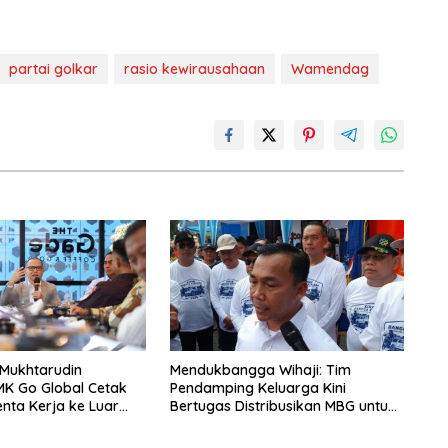
partai golkar
rasio kewirausahaan
Wamendag
 Mukhtarudin
Mendukbangga Wihaji: Tim
MK Go Global Cetak
Pendamping Keluarga Kini
enta Kerja ke Luar
Bertugas Distribusikan MBG untuk
Ibu Hamil dan Balita