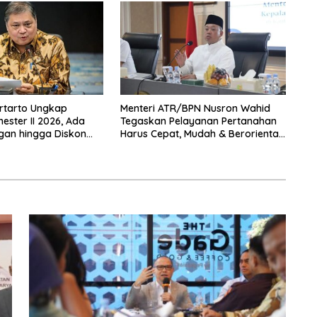
rtarto Ungkap
Menteri ATR/BPN Nusron Wahid
ster II 2026, Ada
Tegaskan Pelayanan Pertanahan
gan hingga Diskon
Harus Cepat, Mudah & Berorientasi
 Nataru
pada Masyarakat