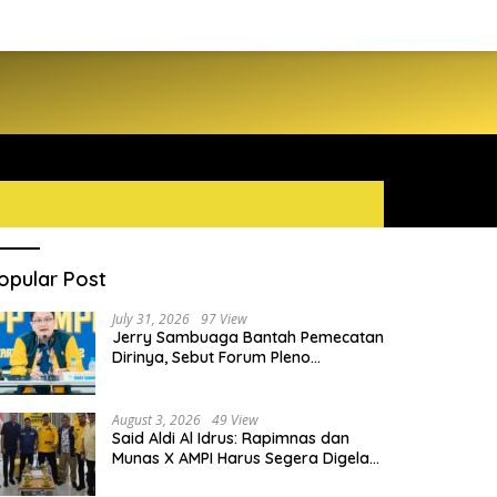
opular Post
July 31, 2026
97 View
Jerry Sambuaga Bantah Pemecatan
Dirinya, Sebut Forum Pleno
Diperluas AMPI Ilegal
August 3, 2026
49 View
Said Aldi Al Idrus: Rapimnas dan
Munas X AMPI Harus Segera Digelar
demi Konsolidasi Organisasi