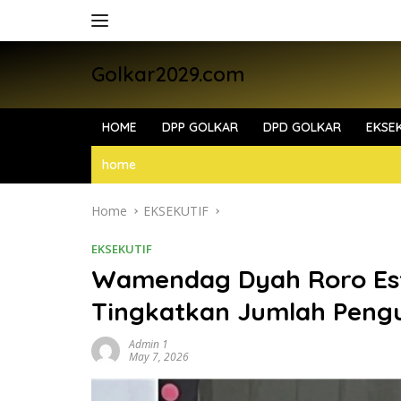
Skip
to
content
Golkar2029.com
HOME
DPP GOLKAR
DPD GOLKAR
EKSEK
home
Home
EKSEKUTIF
EKSEKUTIF
Wamendag Dyah Roro Esti
Tingkatkan Jumlah Pengu
Admin 1
May 7, 2026