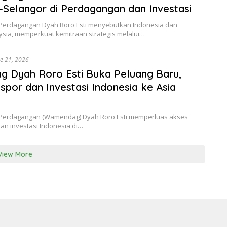
-Selangor di Perdagangan dan Investasi
 Perdagangan Dyah Roro Esti menyebutkan Indonesia dan
ysia, memperkuat kemitraan strategis melalui…
e 21, 2026
 Dyah Roro Esti Buka Peluang Baru,
spor dan Investasi Indonesia ke Asia
 Perdagangan (Wamendag) Dyah Roro Esti memperluas akses
an investasi Indonesia di…
View More