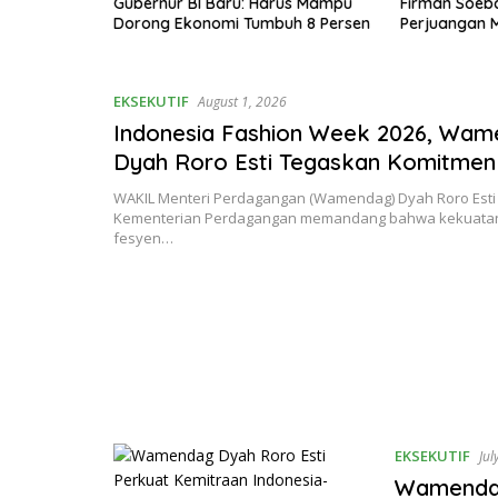
Singgung
Gubernur BI Baru: Harus Mampu
Firman Soeb
am
Dorong Ekonomi Tumbuh 8 Persen
Perjuangan 
EKSEKUTIF
August 1, 2026
Indonesia Fashion Week 2026, Wa
Dyah Roro Esti Tegaskan Komitmen
Fesyen Nasional
WAKIL Menteri Perdagangan (Wamendag) Dyah Roro Est
Kementerian Perdagangan memandang bahwa kekuata
fesyen…
EKSEKUTIF
Jul
Wamendag