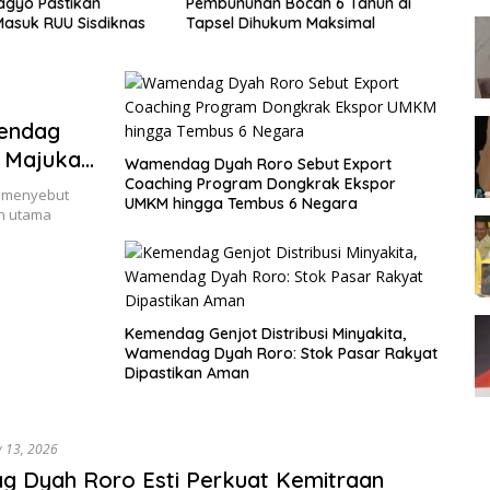
agyo Pastikan
Pembunuhan Bocah 6 Tahun di
7 
Masuk RUU Sisdiknas
Tapsel Dihukum Maksimal
di 
mendag
 Majukan
Wamendag Dyah Roro Sebut Export
Coaching Program Dongkrak Ekspor
i menyebut
UMKM hingga Tembus 6 Negara
n utama
Kemendag Genjot Distribusi Minyakita,
Wamendag Dyah Roro: Stok Pasar Rakyat
Dipastikan Aman
y 13, 2026
 Dyah Roro Esti Perkuat Kemitraan