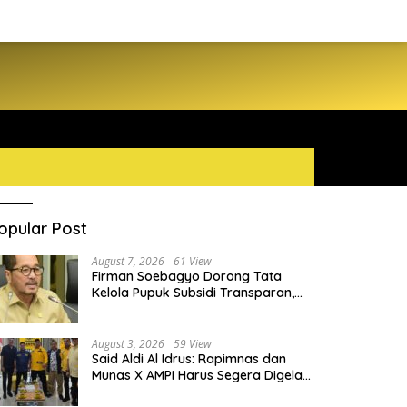
opular Post
August 7, 2026
61 View
Firman Soebagyo Dorong Tata
Kelola Pupuk Subsidi Transparan,
PUD dan PPTS Tetap Diberdayakan
August 3, 2026
59 View
Said Aldi Al Idrus: Rapimnas dan
Munas X AMPI Harus Segera Digelar
demi Konsolidasi Organisasi
go Rolanda Kawal Penanganan
Partisipasi Pemilih Rendah, Ryc