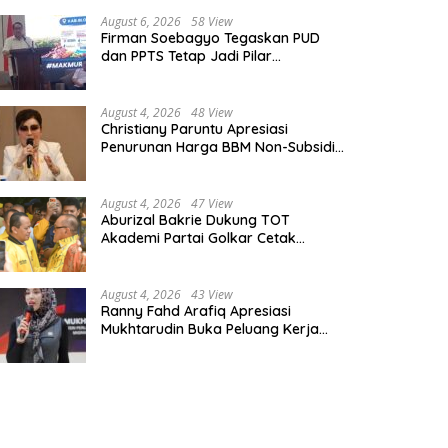
Sungai dan Pembangunan SPAM
Menoza Dorong Edukasi Politik 
Solok
Perkotaan
August 6, 2026
58 View
Firman Soebagyo Tegaskan PUD
dan PPTS Tetap Jadi Pilar
Penyaluran Pupuk Bersubsidi
August 4, 2026
48 View
Christiany Paruntu Apresiasi
Penurunan Harga BBM Non-Subsidi,
Nilai Kebijakan ESDM Makin Adaptif
August 4, 2026
47 View
Aburizal Bakrie Dukung TOT
Akademi Partai Golkar Cetak
Instruktur Berkompetensi Tinggi
August 4, 2026
43 View
Ranny Fahd Arafiq Apresiasi
Mukhtarudin Buka Peluang Kerja
Skilled Worker Indonesia di Albania