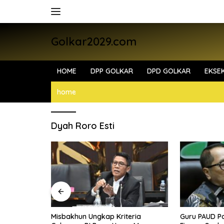
Skip
to
content
Golkar2029.com
HOME
DPP GOLKAR
DPD GOLKAR
EKSEK
home
Dyah Roro Esti
 Pendidikan
Misbakhun Ungkap Kriteria
Guru PAUD Pa