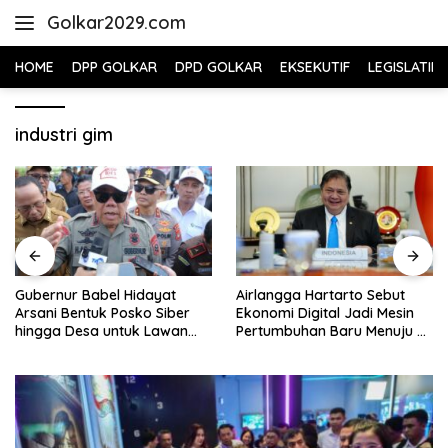
Skip
Golkar2029.com
to
content
HOME
DPP GOLKAR
DPD GOLKAR
EKSEKUTIF
LEGISLATIF
industri gim
Gubernur Babel Hidayat
Airlangga Hartarto Sebut
Arsani Bentuk Posko Siber
Ekonomi Digital Jadi Mesin
hingga Desa untuk Lawan
Pertumbuhan Baru Menuju 8
Karhutla
Persen