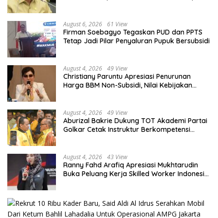
Diberdayakan
August 6, 2026
61 View
Firman Soebagyo Tegaskan PUD dan PPTS
Tetap Jadi Pilar Penyaluran Pupuk Bersubsidi
August 4, 2026
49 View
Christiany Paruntu Apresiasi Penurunan
Harga BBM Non-Subsidi, Nilai Kebijakan
ESDM Makin Adaptif
August 4, 2026
49 View
Aburizal Bakrie Dukung TOT Akademi Partai
Golkar Cetak Instruktur Berkompetensi
Tinggi
August 4, 2026
43 View
Ranny Fahd Arafiq Apresiasi Mukhtarudin
Buka Peluang Kerja Skilled Worker Indonesia
di Albania