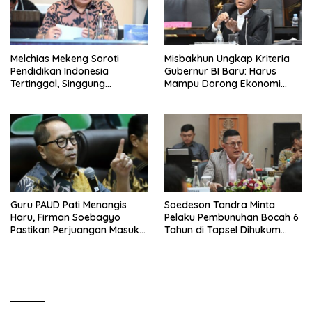
Melchias Mekeng Soroti
Misbakhun Ungkap Kriteria
Pendidikan Indonesia
Gubernur BI Baru: Harus
Tertinggal, Singgung
Mampu Dorong Ekonomi
Malaysia hingga Vietnam
Tumbuh 8 Persen
Guru PAUD Pati Menangis
Soedeson Tandra Minta
Haru, Firman Soebagyo
Pelaku Pembunuhan Bocah 6
Pastikan Perjuangan Masuk
Tahun di Tapsel Dihukum
RUU Sisdiknas
Maksimal