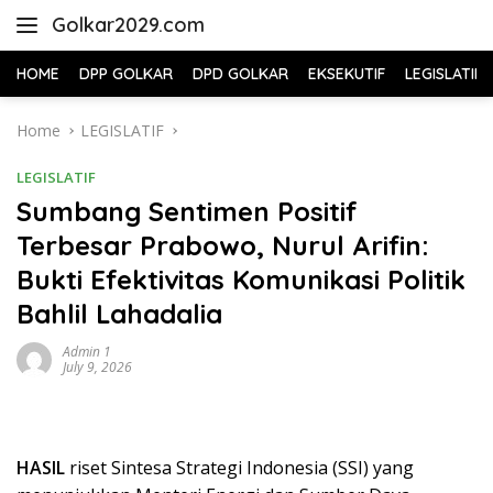
Skip
Golkar2029.com
to
content
HOME
DPP GOLKAR
DPD GOLKAR
EKSEKUTIF
LEGISLATIF
Home
LEGISLATIF
LEGISLATIF
Sumbang Sentimen Positif
Terbesar Prabowo, Nurul Arifin:
Bukti Efektivitas Komunikasi Politik
Bahlil Lahadalia
Admin 1
July 9, 2026
HASIL
riset Sintesa Strategi Indonesia (SSI) yang