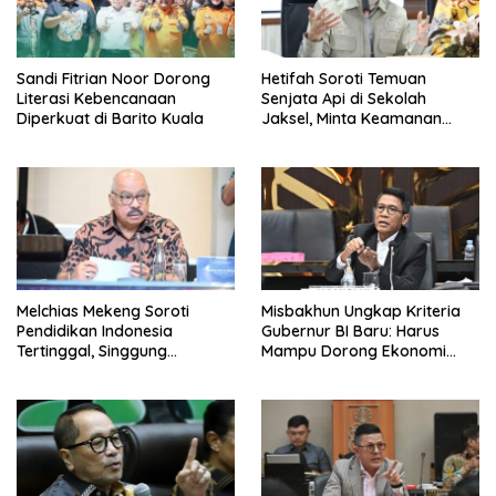
Sandi Fitrian Noor Dorong
Hetifah Soroti Temuan
Literasi Kebencanaan
Senjata Api di Sekolah
Diperkuat di Barito Kuala
Jaksel, Minta Keamanan
Siswa Diperkuat
Melchias Mekeng Soroti
Misbakhun Ungkap Kriteria
Pendidikan Indonesia
Gubernur BI Baru: Harus
Tertinggal, Singgung
Mampu Dorong Ekonomi
Malaysia hingga Vietnam
Tumbuh 8 Persen