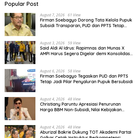
Popular Post
August 7, 2026
61 View
Firman Soebagyo Dorong Tata Kelola Pupuk
Subsidi Transparan, PUD dan PPTS Tetap
Diberdayakan
August 3, 2026
59 View
Said Aldi Al Idrus: Rapimnas dan Munas X
AMPI Harus Segera Digelar demi Konsolidasi
Organisasi
August 6, 2026
58 View
Firman Soebagyo Tegaskan PUD dan PPTS
Tetap Jadi Pilar Penyaluran Pupuk Bersubsidi
August 4, 2026
48 View
Christiany Paruntu Apresiasi Penurunan
Harga BBM Non-Subsidi, Nilai Kebijakan
ESDM Makin Adaptif
August 4, 2026
48 View
Aburizal Bakrie Dukung TOT Akademi Partai
Golkar Cetak Instruktur Berkompetensi