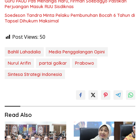
Guru PAUD Pati Menangis Haru, Firman Soebagyo Pastikan
Perjuangan Masuk RUU Sisdiknas
Soedeson Tandra Minta Pelaku Pembunuhan Bocah 6 Tahun di
Tapsel Dihukum Maksimal
Post Views:
50
Bahlil Lahadalia
Media Penggalangan Opini
Nurul Arifin
partai golkar
Prabowo
Sintesa Strategi Indonesia
Read Also