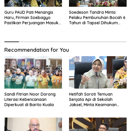
Guru PAUD Pati Menangis
Soedeson Tandra Minta
Haru, Firman Soebagyo
Pelaku Pembunuhan Bocah 6
Pastikan Perjuangan Masuk
Tahun di Tapsel Dihukum
RUU Sisdiknas
Maksimal
Recommendation for You
Sandi Fitrian Noor Dorong
Hetifah Soroti Temuan
Literasi Kebencanaan
Senjata Api di Sekolah
Diperkuat di Barito Kuala
Jaksel, Minta Keamanan
Siswa Diperkuat