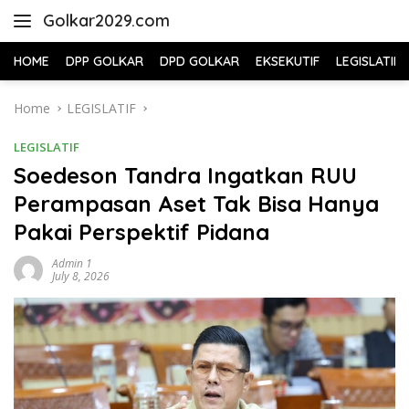
Skip
Golkar2029.com
to
content
HOME
DPP GOLKAR
DPD GOLKAR
EKSEKUTIF
LEGISLATIF
Home
LEGISLATIF
LEGISLATIF
Soedeson Tandra Ingatkan RUU
Perampasan Aset Tak Bisa Hanya
Pakai Perspektif Pidana
Admin 1
July 8, 2026