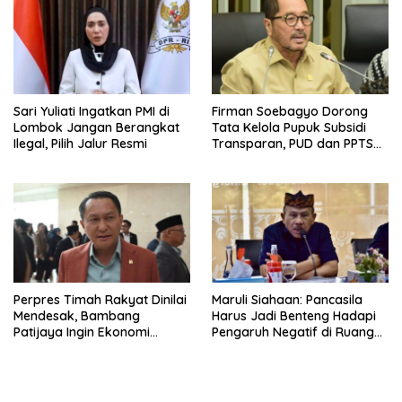
Sari Yuliati Ingatkan PMI di
Firman Soebagyo Dorong
Lombok Jangan Berangkat
Tata Kelola Pupuk Subsidi
Ilegal, Pilih Jalur Resmi
Transparan, PUD dan PPTS
Tetap Diberdayakan
Perpres Timah Rakyat Dinilai
Maruli Siahaan: Pancasila
Mendesak, Bambang
Harus Jadi Benteng Hadapi
Patijaya Ingin Ekonomi
Pengaruh Negatif di Ruang
Belitung Kembali Bergerak
Digital