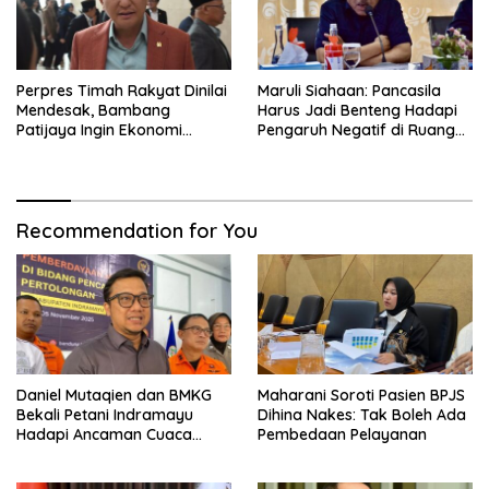
Perpres Timah Rakyat Dinilai
Maruli Siahaan: Pancasila
Mendesak, Bambang
Harus Jadi Benteng Hadapi
Patijaya Ingin Ekonomi
Pengaruh Negatif di Ruang
Belitung Kembali Bergerak
Digital
Recommendation for You
Daniel Mutaqien dan BMKG
Maharani Soroti Pasien BPJS
Bekali Petani Indramayu
Dihina Nakes: Tak Boleh Ada
Hadapi Ancaman Cuaca
Pembedaan Pelayanan
Ekstrem