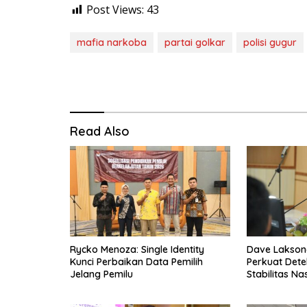
Post Views:
43
mafia narkoba
partai golkar
polisi gugur
Read Also
Rycko Menoza: Single Identity
Dave Laksono
Kunci Perbaikan Data Pemilih
Perkuat Dete
Jelang Pemilu
Stabilitas Na