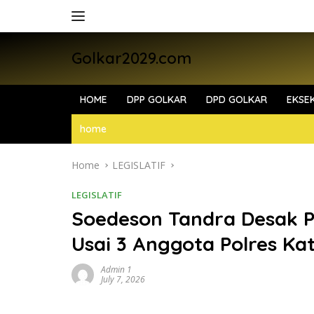
Skip
to
content
Golkar2029.com
HOME
DPP GOLKAR
DPD GOLKAR
EKSEK
home
Home
LEGISLATIF
LEGISLATIF
Soedeson Tandra Desak P
Usai 3 Anggota Polres Ka
Admin 1
July 7, 2026