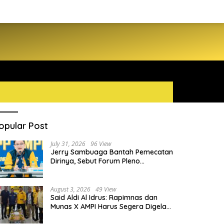
opular Post
July 31, 2026
96 View
Jerry Sambuaga Bantah Pemecatan
Dirinya, Sebut Forum Pleno
Diperluas AMPI Ilegal
August 3, 2026
49 View
Said Aldi Al Idrus: Rapimnas dan
Munas X AMPI Harus Segera Digelar
demi Konsolidasi Organisasi