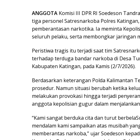
ANGGOTA
Komisi III DPR RI Soedeson Tandr
tiga personel Satresnarkoba Polres Katingan
pemberantasan narkotika. Ia meminta Kepoli
seluruh pelaku, serta membongkar jaringan ma
Peristiwa tragis itu terjadi saat tim Satres
terhadap terduga bandar narkoba di Desa T
Kabupaten Katingan, pada Kamis (2/7/2026).
Berdasarkan keterangan Polda Kalimantan Ten
prosedur. Namun situasi berubah ketika kelu
melakukan provokasi hingga terjadi penyerang
anggota kepolisian gugur dalam menjalankan
“Kami sangat berduka cita dan turut berbela
mendalam kami sampaikan atas musibah yang 
memberantas narkoba,” ujar Soedeson kepa