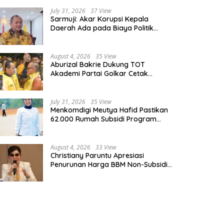
July 31, 2026
37 View
Sarmuji: Akar Korupsi Kepala
Daerah Ada pada Biaya Politik
Mahal, Bukan Sekadar Kurang
Pembinaan
August 4, 2026
35 View
Aburizal Bakrie Dukung TOT
Akademi Partai Golkar Cetak
Instruktur Berkompetensi Tinggi
July 31, 2026
35 View
Menkomdigi Meutya Hafid Pastikan
62.000 Rumah Subsidi Program
Prabowo Dilengkapi Akses Internet
August 4, 2026
33 View
Christiany Paruntu Apresiasi
Penurunan Harga BBM Non-Subsidi,
Nilai Kebijakan ESDM Makin Adaptif