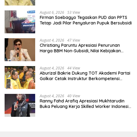
Diberdayakan
August 6, 2026
53 View
Firman Soebagyo Tegaskan PUD dan PPTS
Tetap Jadi Pilar Penyaluran Pupuk Bersubsidi
August 4, 2026
47 View
Christiany Paruntu Apresiasi Penurunan
Harga BBM Non-Subsidi, Nilai Kebijakan
ESDM Makin Adaptif
August 4, 2026
44 View
Aburizal Bakrie Dukung TOT Akademi Partai
Golkar Cetak Instruktur Berkompetensi
Tinggi
August 4, 2026
40 View
Ranny Fahd Arafiq Apresiasi Mukhtarudin
Buka Peluang Kerja Skilled Worker Indonesia
di Albania