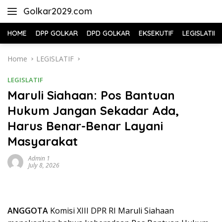
Skip
Golkar2029.com
to
content
HOME
DPP GOLKAR
DPD GOLKAR
EKSEKUTIF
LEGISLATIF
Home
LEGISLATIF
LEGISLATIF
Maruli Siahaan: Pos Bantuan
Hukum Jangan Sekadar Ada,
Harus Benar-Benar Layani
Masyarakat
Admin 1
July 8, 2026
ANGGOTA
Komisi XIII DPR RI Maruli Siahaan