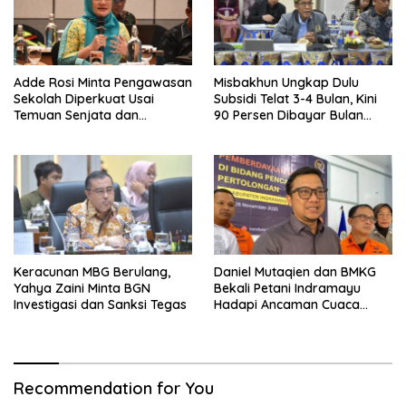
Adde Rosi Minta Pengawasan
Misbakhun Ungkap Dulu
Sekolah Diperkuat Usai
Subsidi Telat 3-4 Bulan, Kini
Temuan Senjata dan
90 Persen Dibayar Bulan
Narkotika
Berikutnya
Keracunan MBG Berulang,
Daniel Mutaqien dan BMKG
Yahya Zaini Minta BGN
Bekali Petani Indramayu
Investigasi dan Sanksi Tegas
Hadapi Ancaman Cuaca
Ekstrem
Recommendation for You