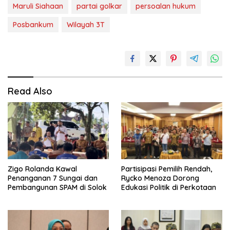
Maruli Siahaan
partai golkar
persoalan hukum
Posbankum
Wilayah 3T
Read Also
Zigo Rolanda Kawal
Partisipasi Pemilih Rendah,
Penanganan 7 Sungai dan
Rycko Menoza Dorong
Pembangunan SPAM di Solok
Edukasi Politik di Perkotaan