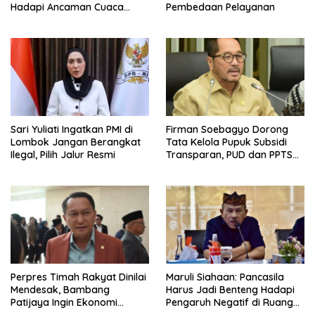
Hadapi Ancaman Cuaca
Pembedaan Pelayanan
Ekstrem
Sari Yuliati Ingatkan PMI di
Firman Soebagyo Dorong
Lombok Jangan Berangkat
Tata Kelola Pupuk Subsidi
Ilegal, Pilih Jalur Resmi
Transparan, PUD dan PPTS
Tetap Diberdayakan
Perpres Timah Rakyat Dinilai
Maruli Siahaan: Pancasila
Mendesak, Bambang
Harus Jadi Benteng Hadapi
Patijaya Ingin Ekonomi
Pengaruh Negatif di Ruang
Belitung Kembali Bergerak
Digital