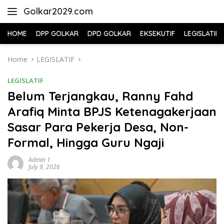
Skip
Golkar2029.com
to
content
HOME
DPP GOLKAR
DPD GOLKAR
EKSEKUTIF
LEGISLATIF
Home
LEGISLATIF
LEGISLATIF
Belum Terjangkau, Ranny Fahd
Arafiq Minta BPJS Ketenagakerjaan
Sasar Para Pekerja Desa, Non-
Formal, Hingga Guru Ngaji
Admin 1
July 9, 2026