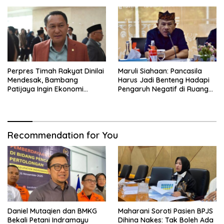
Perpres Timah Rakyat Dinilai
Maruli Siahaan: Pancasila
Mendesak, Bambang
Harus Jadi Benteng Hadapi
Patijaya Ingin Ekonomi
Pengaruh Negatif di Ruang
Belitung Kembali Bergerak
Digital
Recommendation for You
Daniel Mutaqien dan BMKG
Maharani Soroti Pasien BPJS
Bekali Petani Indramayu
Dihina Nakes: Tak Boleh Ada