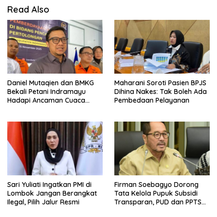
Read Also
Daniel Mutaqien dan BMKG
Maharani Soroti Pasien BPJS
Bekali Petani Indramayu
Dihina Nakes: Tak Boleh Ada
Hadapi Ancaman Cuaca
Pembedaan Pelayanan
Ekstrem
Sari Yuliati Ingatkan PMI di
Firman Soebagyo Dorong
Lombok Jangan Berangkat
Tata Kelola Pupuk Subsidi
Ilegal, Pilih Jalur Resmi
Transparan, PUD dan PPTS
Tetap Diberdayakan