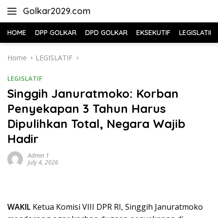
Skip
Golkar2029.com
to
content
HOME
DPP GOLKAR
DPD GOLKAR
EKSEKUTIF
LEGISLATIF
Home
LEGISLATIF
LEGISLATIF
Singgih Januratmoko: Korban
Penyekapan 3 Tahun Harus
Dipulihkan Total, Negara Wajib
Hadir
Admin 1
July 4, 2026
WAKIL
Ketua Komisi VIII DPR RI, Singgih Januratmoko