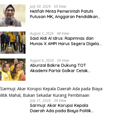
July 30, 2026
50 View
Hetifah Minta Pemerintah Patuhi
Putusan MK, Anggaran Pendidikan
Wajib Diprioritaskan untuk Sektor
Pendidikan
August 3, 2026
48 View
Said Aldi Al Idrus: Rapimnas dan
Munas X AMPI Harus Segera Digelar
demi Konsolidasi Organisasi
August 4, 2026
34 View
Aburizal Bakrie Dukung TOT
Akademi Partai Golkar Cetak
Instruktur Berkompetensi Tinggi
July 31, 2026
34 View
Sarmuji: Akar Korupsi Kepala
Daerah Ada pada Biaya Politik
Mahal, Bukan Sekadar Kurang
Pembinaan