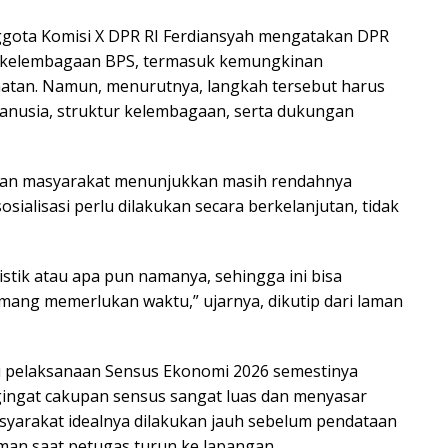
gota Komisi X DPR RI Ferdiansyah mengatakan DPR
n kelembagaan BPS, termasuk kemungkinan
atan. Namun, menurutnya, langkah tersebut harus
usia, struktur kelembagaan, serta dukungan
olakan masyarakat menunjukkan masih rendahnya
 sosialisasi perlu dilakukan secara berkelanjutan, tidak
istik atau apa pun namanya, sehingga ini bisa
ng memerlukan waktu,” ujarnya, dikutip dari laman
ilai pelaksanaan Sensus Ekonomi 2026 semestinya
ngingat cakupan sensus sangat luas dan menyasar
syarakat idealnya dilakukan jauh sebelum pendataan
man saat petugas turun ke lapangan.