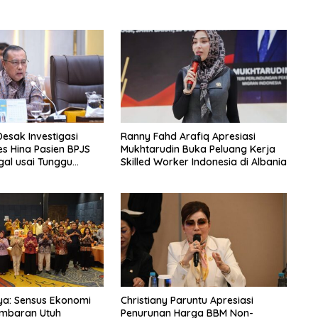
Desak Investigasi
Ranny Fahd Arafiq Apresiasi
s Hina Pasien BPJS
Mukhtarudin Buka Peluang Kerja
al usai Tunggu
Skilled Worker Indonesia di Albania
m
ya: Sensus Ekonomi
Christiany Paruntu Apresiasi
ambaran Utuh
Penurunan Harga BBM Non-