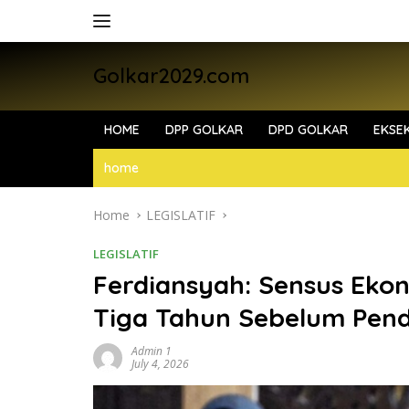
Skip
to
content
Golkar2029.com
HOME
DPP GOLKAR
DPD GOLKAR
EKSEK
home
Home
LEGISLATIF
LEGISLATIF
Ferdiansyah: Sensus Ekon
Tiga Tahun Sebelum Pen
Admin 1
July 4, 2026