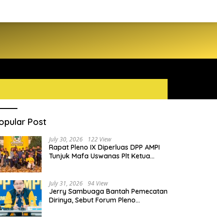
opular Post
July 30, 2026
122 View
Rapat Pleno IX Diperluas DPP AMPI
Tunjuk Mafa Uswanas Plt Ketua
Umum, Desak DPP Partai Golkar
Pecat Jerry Sambuaga
July 31, 2026
94 View
Jerry Sambuaga Bantah Pemecatan
Dirinya, Sebut Forum Pleno
Diperluas AMPI Ilegal