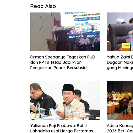
Read Also
Firman Soebagyo Tegaskan PUD
Yahya Zaini 
dan PPTS Tetap Jadi Pilar
Dugaan Nake
Penyaluran Pupuk Bersubsidi
yang Meningg
Kamar 8 Ja
Yulisman Puji Prabowo-Bahlil
Adela Kanas
Lahadalia usai Harga Pertamax
2026 Beri G