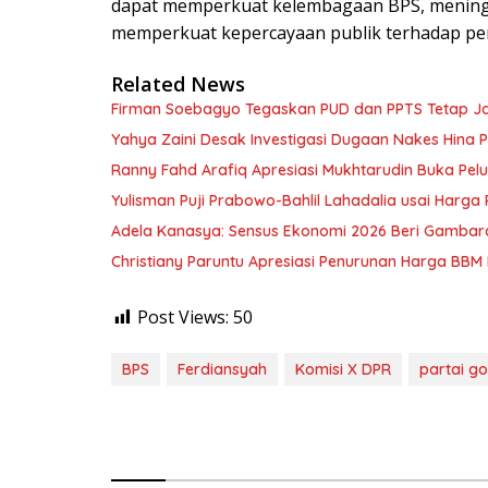
dapat memperkuat kelembagaan BPS, meningkat
memperkuat kepercayaan publik terhadap penye
Related News
Firman Soebagyo Tegaskan PUD dan PPTS Tetap Jadi
Yahya Zaini Desak Investigasi Dugaan Nakes Hina
Ranny Fahd Arafiq Apresiasi Mukhtarudin Buka Pelua
Yulisman Puji Prabowo-Bahlil Lahadalia usai Harga
Adela Kanasya: Sensus Ekonomi 2026 Beri Gambara
Christiany Paruntu Apresiasi Penurunan Harga BBM 
Post Views:
50
BPS
Ferdiansyah
Komisi X DPR
partai go