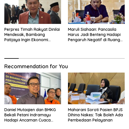
Perpres Timah Rakyat Dinilai
Maruli Siahaan: Pancasila
Mendesak, Bambang
Harus Jadi Benteng Hadapi
Patijaya Ingin Ekonomi
Pengaruh Negatif di Ruang
Belitung Kembali Bergerak
Digital
Recommendation for You
Daniel Mutaqien dan BMKG
Maharani Soroti Pasien BPJS
Bekali Petani Indramayu
Dihina Nakes: Tak Boleh Ada
Hadapi Ancaman Cuaca
Pembedaan Pelayanan
Ekstrem