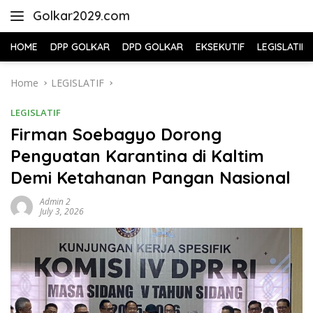
Skip
Golkar2029.com
to
content
HOME
DPP GOLKAR
DPD GOLKAR
EKSEKUTIF
LEGISLATIF
Home
LEGISLATIF
LEGISLATIF
Firman Soebagyo Dorong
Penguatan Karantina di Kaltim
Demi Ketahanan Pangan Nasional
Admin 2
July 3, 2026