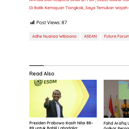
Di Balik Kemajuan Tiongkok, Saya Temukan Waja
Post Views:
87
Adhe Nuansa Wibisono
ASEAN
Future Foru
Read Also
Presiden Prabowo Kasih Nilai 88–
Fahd Arafiq
89 untuk Bahlil Lahadalia:
Golkar Perna