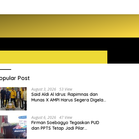
opular Post
August 3, 2026
53 View
Said Aldi Al Idrus: Rapimnas dan
Munas X AMPI Harus Segera Digelar
demi Konsolidasi Organisasi
August 6, 2026
47 View
Firman Soebagyo Tegaskan PUD
dan PPTS Tetap Jadi Pilar
Penyaluran Pupuk Bersubsidi