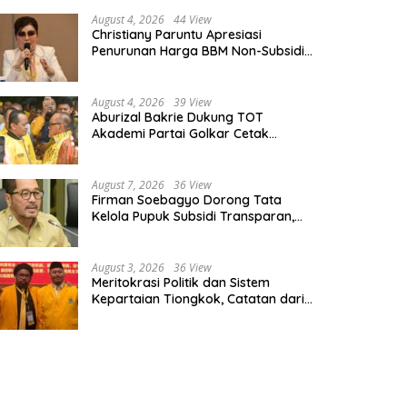
August 4, 2026
44 View
Christiany Paruntu Apresiasi
Penurunan Harga BBM Non-Subsidi,
Nilai Kebijakan ESDM Makin Adaptif
August 4, 2026
39 View
Aburizal Bakrie Dukung TOT
Akademi Partai Golkar Cetak
Instruktur Berkompetensi Tinggi
August 7, 2026
36 View
Firman Soebagyo Dorong Tata
Kelola Pupuk Subsidi Transparan,
PUD dan PPTS Tetap Diberdayakan
August 3, 2026
36 View
Meritokrasi Politik dan Sistem
Kepartaian Tiongkok, Catatan dari
Sekolah Partai Pusat PKT