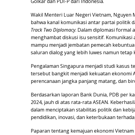
Golkar dan PDI-P dari Indonesia.
Wakil Menteri Luar Negeri Vietnam, Nguye
bahwa kanal komunikasi antar partai politik d
Track Two Diplomacy
. Dalam diplomasi formal 
menghambat diskusi isu sensitif. Komunikasi a
mampu menjadi jembatan pemecah kebuntuan
saluran dialog yang lebih luwes namun tetap k
Pengalaman Singapura menjadi studi kasus t
tersebut bangkit menjadi kekuatan ekonomi A
perencanaan jangka panjang matang, dan birok
Berdasarkan laporan Bank Dunia, PDB per ka
2024, jauh di atas rata-rata ASEAN. Keberhasila
dalam menciptakan stabilitas politik dan ke
pendidikan, inovasi, dan keterbukaan terhadap
Paparan tentang kemajuan ekonomi Vietnam t