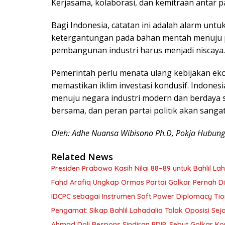
Kerjasama, kolaborasi, dan kemitraan antar pa
Bagi Indonesia, catatan ini adalah alarm untu
ketergantungan pada bahan mentah menuju pro
pembangunan industri harus menjadi niscaya. 
Pemerintah perlu menata ulang kebijakan eko
memastikan iklim investasi kondusif. Indonesi
menuju negara industri modern dan berdaya 
bersama, dan peran partai politik akan sanga
Oleh: Adhe Nuansa Wibisono Ph.D, Pokja Hubunga
Related News
Presiden Prabowo Kasih Nilai 88–89 untuk Bahlil L
Fahd Arafiq Ungkap Ormas Partai Golkar Pernah Di
IDCPC sebagai Instrumen Soft Power Diplomacy Ti
Pengamat: Sikap Bahlil Lahadalia Tolak Oposisi Seja
Ahmad Doli Respons Sindiran PDIP, Sebut Golkar Ko