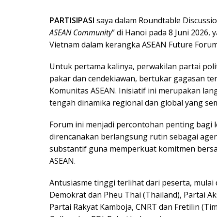
PARTISIPASI
saya dalam Roundtable Discussio
ASEAN Community
” di Hanoi pada 8 Juni 2026,
Vietnam dalam kerangka ASEAN Future Forum
Untuk pertama kalinya, perwakilan partai pol
pakar dan cendekiawan, bertukar gagasan t
Komunitas ASEAN. Inisiatif ini merupakan la
tengah dinamika regional dan global yang se
Forum ini menjadi percontohan penting bagi l
direncanakan berlangsung rutin sebagai agen
substantif guna memperkuat komitmen bersama
ASEAN.
Antusiasme tinggi terlihat dari peserta, mulai
Demokrat dan Pheu Thai (Thailand), Partai Aks
Partai Rakyat Kamboja, CNRT dan Fretilin (Tim