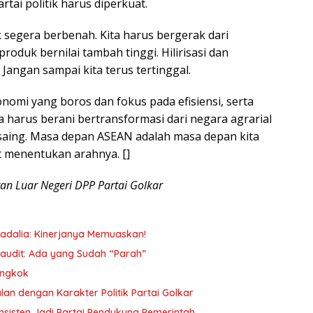
rtai politik harus diperkuat.
k segera berbenah. Kita harus bergerak dari
duk bernilai tambah tinggi. Hilirisasi dan
Jangan sampai kita terus tertinggal.
nomi yang boros dan fokus pada efisiensi, serta
a harus berani bertransformasi dari negara agrarial
saing. Masa depan ASEAN adalah masa depan kita
t menentukan arahnya. []
n Luar Negeri DPP Partai Golkar
ahadalia: Kinerjanya Memuaskan!
audit: Ada yang Sudah “Parah”
ongkok
lan dengan Karakter Politik Partai Golkar
nsisten Jadi Partai Pendukung Pemerintah