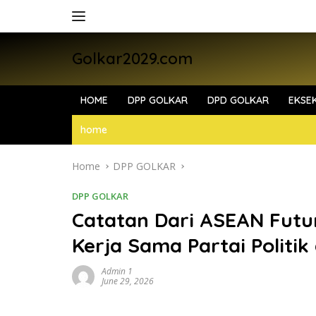
Skip
to
content
Golkar2029.com
HOME
DPP GOLKAR
DPD GOLKAR
EKSEK
home
Home
DPP GOLKAR
DPP GOLKAR
Catatan Dari ASEAN Futu
Kerja Sama Partai Politik
Admin 1
June 29, 2026