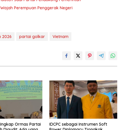
h-Wajah Perempuan Penggerak Negeri
m 2026
partai golkar
Vietnam
 Ungkap Ormas Partai
IDCPC sebagai Instrumen Soft
h Diaudit: Ada yang
Power Diplomacy Tiongkok