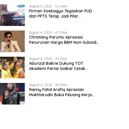
August 6, 2026
52 View
Firman Soebagyo Tegaskan PUD
dan PPTS Tetap Jadi Pilar
Penyaluran Pupuk Bersubsidi
August 4, 2026
47 View
Christiany Paruntu Apresiasi
Penurunan Harga BBM Non-Subsidi,
Nilai Kebijakan ESDM Makin Adaptif
August 4, 2026
43 View
Aburizal Bakrie Dukung TOT
Akademi Partai Golkar Cetak
Instruktur Berkompetensi Tinggi
August 4, 2026
40 View
Ranny Fahd Arafiq Apresiasi
Mukhtarudin Buka Peluang Kerja
Skilled Worker Indonesia di Albania