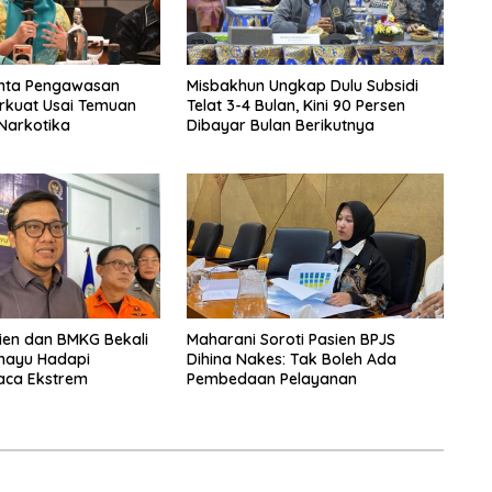
inta Pengawasan
Misbakhun Ungkap Dulu Subsidi
rkuat Usai Temuan
Telat 3-4 Bulan, Kini 90 Persen
Narkotika
Dibayar Bulan Berikutnya
ien dan BMKG Bekali
Maharani Soroti Pasien BPJS
amayu Hadapi
Dihina Nakes: Tak Boleh Ada
ca Ekstrem
Pembedaan Pelayanan