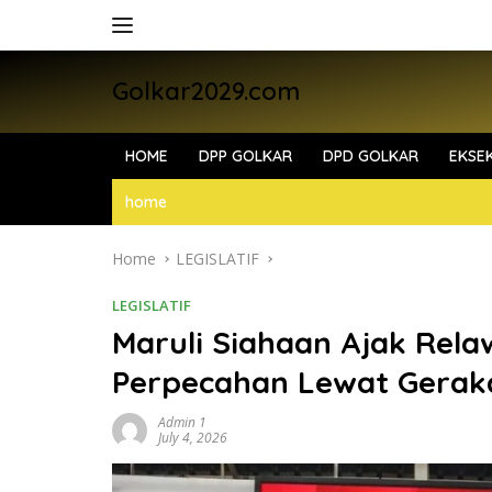
Skip
to
content
Golkar2029.com
HOME
DPP GOLKAR
DPD GOLKAR
EKSEK
home
Home
LEGISLATIF
LEGISLATIF
Maruli Siahaan Ajak Rela
Perpecahan Lewat Geraka
Admin 1
July 4, 2026