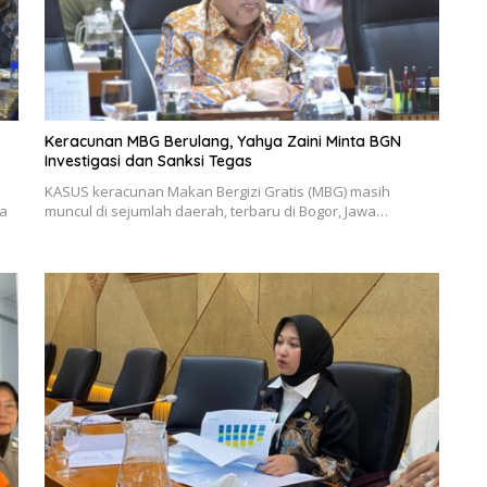
Keracunan MBG Berulang, Yahya Zaini Minta BGN
Investigasi dan Sanksi Tegas
KASUS keracunan Makan Bergizi Gratis (MBG) masih
ya
muncul di sejumlah daerah, terbaru di Bogor, Jawa…