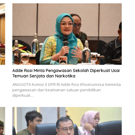
Adde Rosi Minta Pengawasan Sekolah Diperkuat Usai
Temuan Senjata dan Narkotika
ANGGOTA Komisi X DPR RI Adde Rosi Khoerunnisa meminta
pengawasan dan keamanan satuan pendidikan
diperkuat…