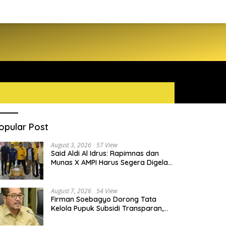
opular Post
August 3, 2026
57 View
Said Aldi Al Idrus: Rapimnas dan
Munas X AMPI Harus Segera Digelar
demi Konsolidasi Organisasi
August 7, 2026
54 View
Firman Soebagyo Dorong Tata
Kelola Pupuk Subsidi Transparan,
PUD dan PPTS Tetap Diberdayakan