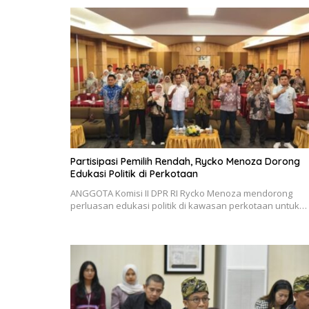
Partisipasi Pemilih Rendah, Rycko Menoza Dorong
Edukasi Politik di Perkotaan
ANGGOTA Komisi II DPR RI Rycko Menoza mendorong
perluasan edukasi politik di kawasan perkotaan untuk…