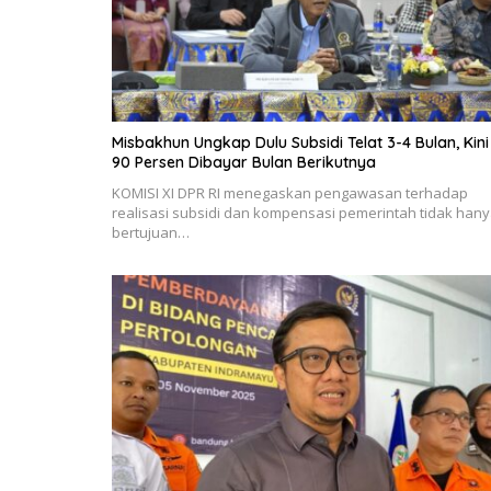
Misbakhun Ungkap Dulu Subsidi Telat 3-4 Bulan, Kini
90 Persen Dibayar Bulan Berikutnya
KOMISI XI DPR RI menegaskan pengawasan terhadap
realisasi subsidi dan kompensasi pemerintah tidak han
bertujuan…