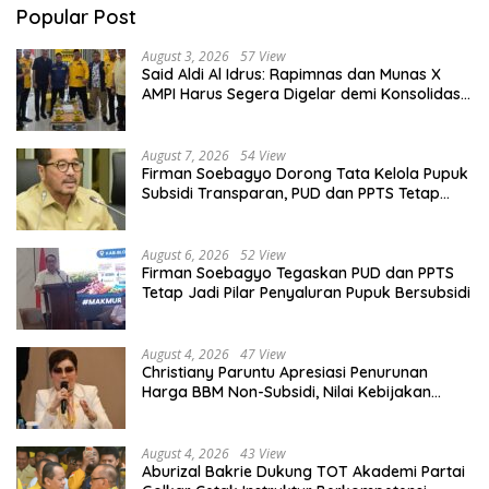
Popular Post
August 3, 2026
57 View
Said Aldi Al Idrus: Rapimnas dan Munas X
AMPI Harus Segera Digelar demi Konsolidasi
Organisasi
August 7, 2026
54 View
Firman Soebagyo Dorong Tata Kelola Pupuk
Subsidi Transparan, PUD dan PPTS Tetap
Diberdayakan
August 6, 2026
52 View
Firman Soebagyo Tegaskan PUD dan PPTS
Tetap Jadi Pilar Penyaluran Pupuk Bersubsidi
August 4, 2026
47 View
Christiany Paruntu Apresiasi Penurunan
Harga BBM Non-Subsidi, Nilai Kebijakan
ESDM Makin Adaptif
August 4, 2026
43 View
Aburizal Bakrie Dukung TOT Akademi Partai