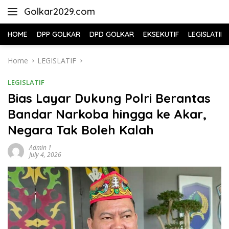
Skip
Golkar2029.com
to
content
HOME
DPP GOLKAR
DPD GOLKAR
EKSEKUTIF
LEGISLATIF
Home
LEGISLATIF
LEGISLATIF
Bias Layar Dukung Polri Berantas
Bandar Narkoba hingga ke Akar,
Negara Tak Boleh Kalah
Admin 1
July 4, 2026