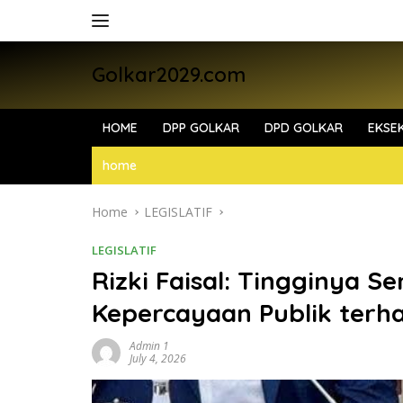
Skip
to
content
Golkar2029.com
HOME
DPP GOLKAR
DPD GOLKAR
EKSEK
home
Home
LEGISLATIF
LEGISLATIF
Rizki Faisal: Tingginya S
Kepercayaan Publik ter
Admin 1
July 4, 2026