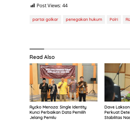
Post Views:
44
partai golkar
penegakan hukum
Polri
Ri
Read Also
Rycko Menoza: Single Identity
Dave Laksono
Kunci Perbaikan Data Pemilih
Perkuat Dete
Jelang Pemilu
Stabilitas Na