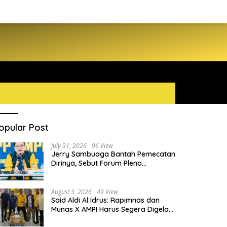
opular Post
July 31, 2026
96 View
Jerry Sambuaga Bantah Pemecatan
Dirinya, Sebut Forum Pleno
Diperluas AMPI Ilegal
August 3, 2026
49 View
Said Aldi Al Idrus: Rapimnas dan
Munas X AMPI Harus Segera Digelar
demi Konsolidasi Organisasi