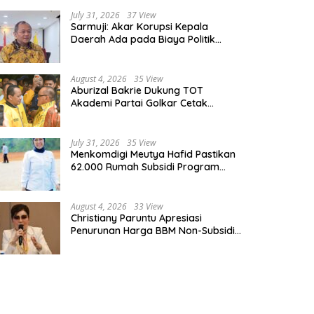
July 31, 2026
37 View
Sarmuji: Akar Korupsi Kepala
Daerah Ada pada Biaya Politik
Mahal, Bukan Sekadar Kurang
Pembinaan
August 4, 2026
35 View
Aburizal Bakrie Dukung TOT
Akademi Partai Golkar Cetak
Instruktur Berkompetensi Tinggi
July 31, 2026
35 View
Menkomdigi Meutya Hafid Pastikan
62.000 Rumah Subsidi Program
Prabowo Dilengkapi Akses Internet
August 4, 2026
33 View
Christiany Paruntu Apresiasi
Penurunan Harga BBM Non-Subsidi,
Nilai Kebijakan ESDM Makin Adaptif