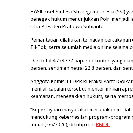
HASIL
riset Sintesa Strategi Indonesia (SSI) 
penegak hukum menunjukkan Polri menjadi le
citra Presiden Prabowo Subianto.
Pemantauan dilakukan terhadap percakapan di
TikTok, serta sejumlah media online selama per
Dari total 4.773.377 paparan konten yang diana
persen, sentimen netral 22,8 persen, dan sent
Anggota Komisi III DPR RI Fraksi Partai Golkar,
menilai, capaian tersebut mencerminkan apres
keamanan, menegakkan hukum, serta memban
“Kepercayaan masyarakat merupakan modal ut
mendukung keberhasilan program-program pem
Jumat (3/6/2026), dikutip dari
RMOL
.