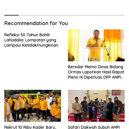
Tuanku Imam Bonjol
Konsolidasi Organisasi
Recommendation for You
Refleksi 50 Tahun Bahlil
Lahadalia: Lompatan yang
Lampaui Ketidakmungkinan
Beredar Memo Dinas Bidang
Ormas Laporkan Hasil Rapat
Pleno IX Diperluas DPP AMPI
ke Ketum Bahlil Lahadalia
Rekrut 10 Ribu Kader Baru,
Safari Dakwah Subuh AMPI