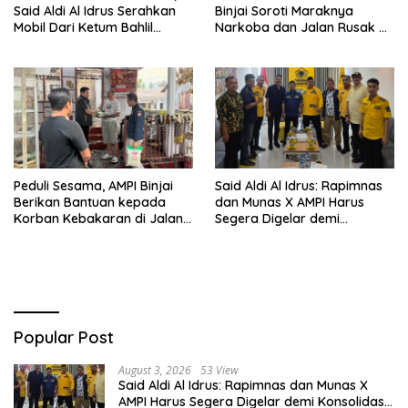
Said Aldi Al Idrus Serahkan
Binjai Soroti Maraknya
Mobil Dari Ketum Bahlil
Narkoba dan Jalan Rusak di
Lahadalia Untuk Operasional
Binjai Selatan
AMPG Jakarta
Peduli Sesama, AMPI Binjai
Said Aldi Al Idrus: Rapimnas
Berikan Bantuan kepada
dan Munas X AMPI Harus
Korban Kebakaran di Jalan
Segera Digelar demi
Tuanku Imam Bonjol
Konsolidasi Organisasi
Popular Post
August 3, 2026
53 View
Said Aldi Al Idrus: Rapimnas dan Munas X
AMPI Harus Segera Digelar demi Konsolidasi