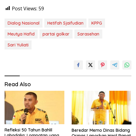
Post Views:
59
Dialog Nasional
Hetifah Sjaifudian
KPPG
Meutya Hafid
partai golkar
Sarasehan
Sari Yuliati
Read Also
Refleksi 50 Tahun Bahlil
Beredar Memo Dinas Bidang
Lahadalia: Lompatan yang
Ormas Laporkan Hasil Rapat