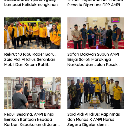
Lampaui Ketidakmungkinan
Pleno IX Diperluas DPP AMPI
ke Ketum Bahlil Lahadalia
Rekrut 10 Ribu Kader Baru,
Safari Dakwah Subuh AMPI
Said Aldi Al Idrus Serahkan
Binjai Soroti Maraknya
Mobil Dari Ketum Bahlil
Narkoba dan Jalan Rusak di
Lahadalia Untuk Operasional
Binjai Selatan
AMPG Jakarta
Peduli Sesama, AMPI Binjai
Said Aldi Al Idrus: Rapimnas
Berikan Bantuan kepada
dan Munas X AMPI Harus
Korban Kebakaran di Jalan
Segera Digelar demi