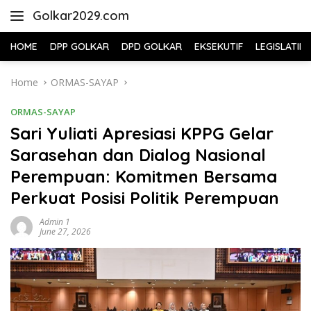
Skip
Golkar2029.com
to
content
HOME
DPP GOLKAR
DPD GOLKAR
EKSEKUTIF
LEGISLATIF
Home
ORMAS-SAYAP
ORMAS-SAYAP
Sari Yuliati Apresiasi KPPG Gelar
Sarasehan dan Dialog Nasional
Perempuan: Komitmen Bersama
Perkuat Posisi Politik Perempuan
Admin 1
June 27, 2026